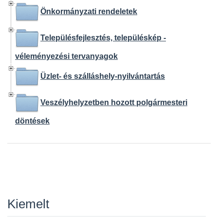
Önkormányzati rendeletek
Településfejlesztés, településkép -
véleményezési tervanyagok
Üzlet- és szálláshely-nyilvántartás
Veszélyhelyzetben hozott polgármesteri
döntések
Kiemelt