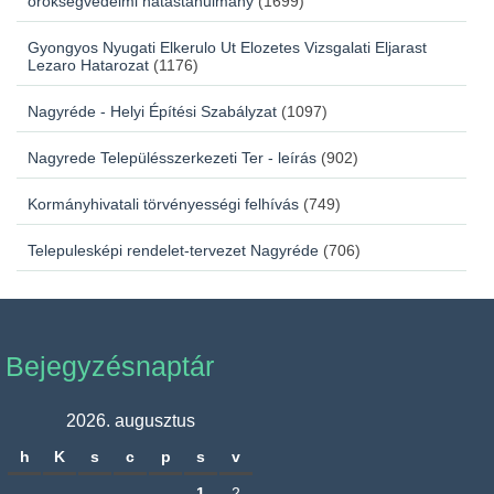
örökségvédelmi hatástanulmány
(1699)
Gyongyos Nyugati Elkerulo Ut Elozetes Vizsgalati Eljarast
Lezaro Hatarozat
(1176)
Nagyréde - Helyi Építési Szabályzat
(1097)
Nagyrede Településszerkezeti Ter - leírás
(902)
Kormányhivatali törvényességi felhívás
(749)
Telepulesképi rendelet-tervezet Nagyréde
(706)
Bejegyzésnaptár
2026. augusztus
h
K
s
c
p
s
v
1
2