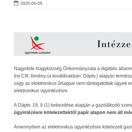
2025-05-09
Nagyréde Nagyközség Önkormányzata a digitális államról 
évi CIII. törvény (a továbbiakban: Dáptv.) alapján termé
vagy az elektronikus űrlappal nem támogatottak ügyek ese
elektronikus ügyintézésre.
A Dáptv. 19. § (1) bekezdése alapján a gazdálkodó sze
ügyintézésre kötelezettektől papír alapon nem áll
Amennyiben az elektronikus ügyintézésre kötelezett gazd