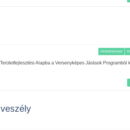
Hirdetmények
H
rületfejlesztési Alapba a Versenyképes Járások Programból k
zveszély