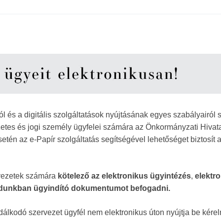
és a digitális szolgáltatások nyújtásának egyes szabályairól 
szetes és jogi személy ügyfelei számára az Önkormányzati Hivata
tén az e-Papír szolgáltatás segítségével lehetőséget biztosít 
rvezetek számára
kötelező az elektronikus ügyintézés
,
elektr
 módunkban ügyindító dokumentumot befogadni.
álkodó szervezet ügyfél nem elektronikus úton nyújtja be kérel