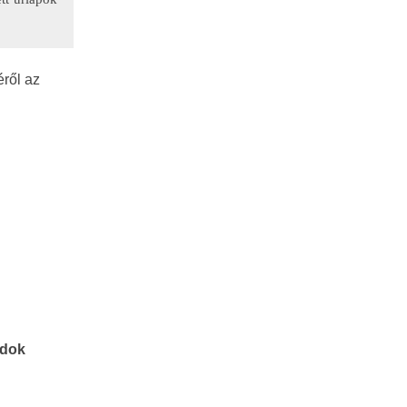
ről az
ódok