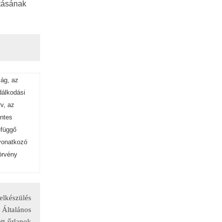
ításának
ság, az
dálkodási
rv, az
éntes
efüggő
 vonatkozó
törvény
elkészülés
Általános
tt űrlapok