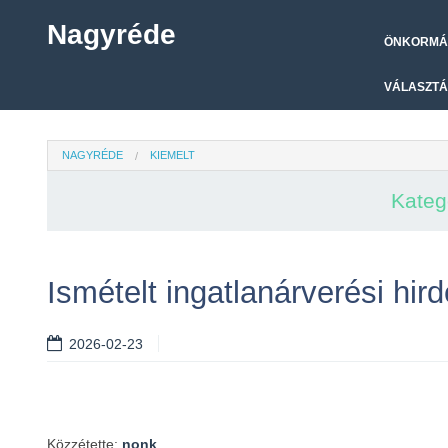
Nagyréde
ÖNKORMÁ
VÁLASZTÁ
NAGYRÉDE
KIEMELT
Kateg
Ismételt ingatlanárverési hi
2026-02-23
Közzétette:
nonk