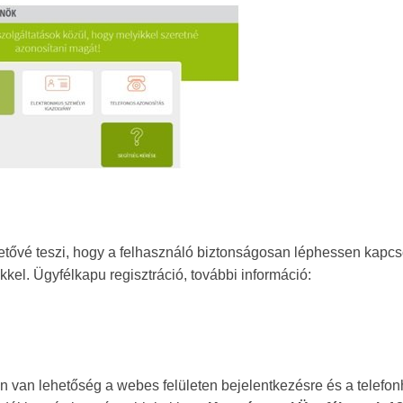
hetővé teszi, hogy a felhasználó biztonságosan léphessen kapcs
kkel. Ügyfélkapu regisztráció, további információ:
an van lehetőség a webes felületen bejelentkezésre és a telefo