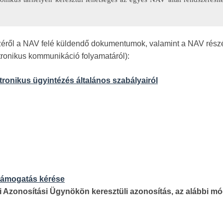
széről a NAV felé küldendő dokumentumok, valamint a NAV részé
ronikus kommunikáció folyamatáról):
tronikus ügyintézés általános szabályairól
 támogatás kérése
 Azonosítási Ügynökön keresztüli azonosítás, az alábbi m