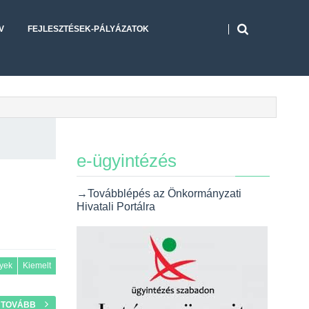
V
FEJLESZTÉSEK-PÁLYÁZATOK
e-ügyintézés
→Továbblépés az Önkormányzati
Hivatali Portálra
yek
Kiemelt
TOVÁBB