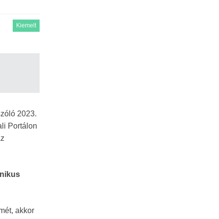
Kiemelt
szóló 2023.
li Portálon
az
onikus
mét, akkor