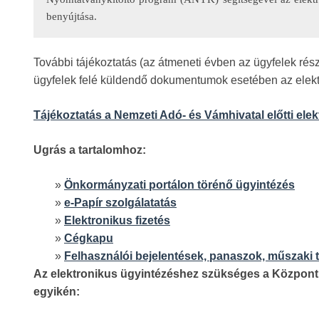
benyújtása.
További tájékoztatás (az átmeneti évben az ügyfelek ré
ügyfelek felé küldendő dokumentumok esetében az elekt
Tájékoztatás a Nemzeti Adó- és Vámhivatal előtti elek
Ugrás a tartalomhoz:
»
Önkormányzati portálon törénő ügyintézés
»
e-Papír szolgálatatás
»
Elektronikus fizetés
»
Cégkapu
»
Felhasználói bejelentések, panaszok, műszaki
Az elektronikus ügyintézéshez szükséges a Központi
egyikén: