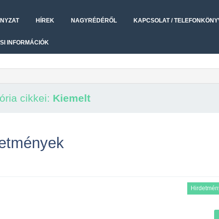
NYZAT
HÍREK
NAGYRÉDÉRŐL
KAPCSOLAT / TELEFONKÖNY
SI INFORMÁCIÓK
ória cikkei:
Kiemelt
rdetmények
Hirdetmén