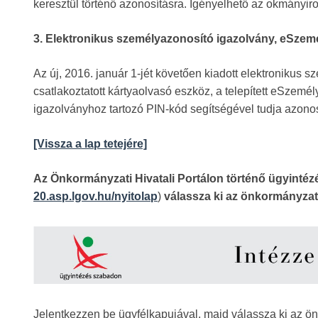
keresztül történő azonosításra. Igényelhető az okmány
3. Elektronikus személyazonosító igazolvány, eSzemé
Az új, 2016. január 1-jét követően kiadott elektronikus
csatlakoztatott kártyaolvasó eszköz, a telepített eSzem
igazolványhoz tartozó PIN-kód segítségével tudja azonos
[Vissza a lap tetejére]
Az Önkormányzati Hivatali Portálon történő ügyinté
20.asp.lgov.hu/nyitolap
)
válassza ki az önkormányzat
Jelentkezzen be ügyfélkapujával, majd válassza ki az ö