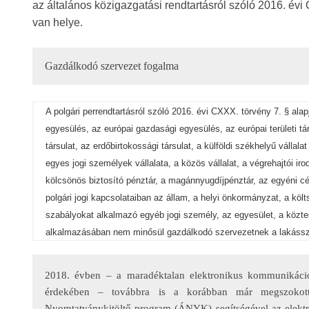
az általános közigazgatási rendtartásról szóló 2016. évi
van helye.
Gazdálkodó szervezet fogalma
A polgári perrendtartásról szóló 2016. évi CXXX. törvény 7. § ala
egyesülés, az európai gazdasági egyesülés, az európai területi t
társulat, az erdőbirtokossági társulat, a külföldi székhelyű vállal
egyes jogi személyek vállalata, a közös vállalat, a végrehajtói ir
kölcsönös biztosító pénztár, a magánnyugdíjpénztár, az egyéni c
polgári jogi kapcsolataiban az állam, a helyi önkormányzat, a kö
szabályokat alkalmazó egyéb jogi személy, az egyesület, a köztest
alkalmazásában nem minősül gazdálkodó szervezetnek a lakássz
2018. évben – a maradéktalan elektronikus kommunikáció
érdekében – továbbra is a korábban már megszokot
Nyomtatványkitöltő program (ÁNYK) segítségével az elektron