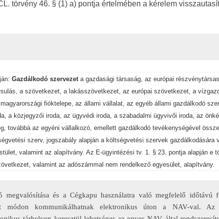
 CL. törvény 46. § (1) a) pontja értelmében a kérelem visszautas
pján:
Gazdálkodó szervezet
a gazdasági társaság, az európai részvénytársa
ársulás, a szövetkezet, a lakásszövetkezet, az európai szövetkezet, a vízgaz
at magyarországi fióktelepe, az állami vállalat, az egyéb állami gazdálkodó sze
oda, a közjegyzői iroda, az ügyvédi iroda, a szabadalmi ügyvivői iroda, az önk
ég, továbbá az egyéni vállalkozó, emellett gazdálkodó tevékenységével össz
ltségvetési szerv, jogszabály alapján a költségvetési szervek gazdálkodására
ület, valamint az alapítvány. Az E-ügyintézési tv. 1. § 23. pontja alapján e 
övetkezet, valamint az adószámmal nem rendelkező egyesület, alapítvány.
 megvalósítása és a Cégkapu használatra való megfelelő időtávú f
t módon kommunikálhatnak elektronikus úton a NAV-val. Az 
ikus tárhelyen keresztül lehetséges az egyes NAV által rendszeresíte