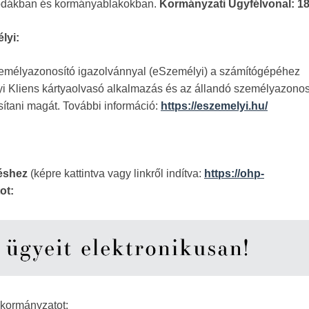
irodákban és kormányablakokban.
Kormányzati Ügyfélvonal: 1
lyi:
 személyazonosító igazolvánnyal (eSzemélyi) a számítógépéhez
élyi Kliens kártyaolvasó alkalmazás és az állandó személyazonos
ítani magát. További információ:
https://eszemelyi.hu/
zéshez
(képre kattintva vagy linkről indítva:
https://ohp-
ot:
nkormányzatot: