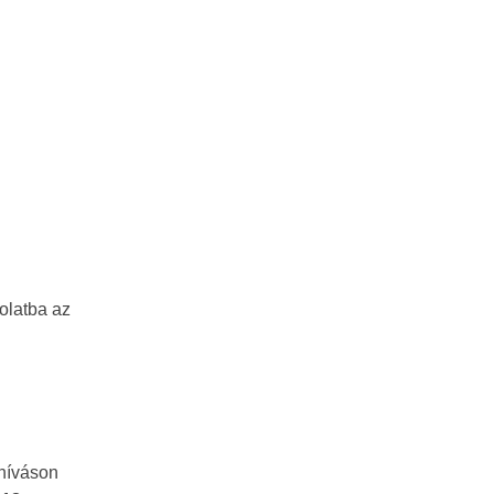
olatba az
nhíváson