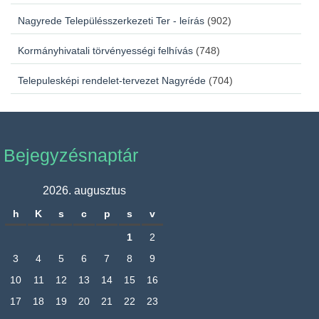
Nagyrede Településszerkezeti Ter - leírás
(902)
Kormányhivatali törvényességi felhívás
(748)
Telepulesképi rendelet-tervezet Nagyréde
(704)
Bejegyzésnaptár
2026. augusztus
h
K
s
c
p
s
v
1
2
3
4
5
6
7
8
9
10
11
12
13
14
15
16
17
18
19
20
21
22
23