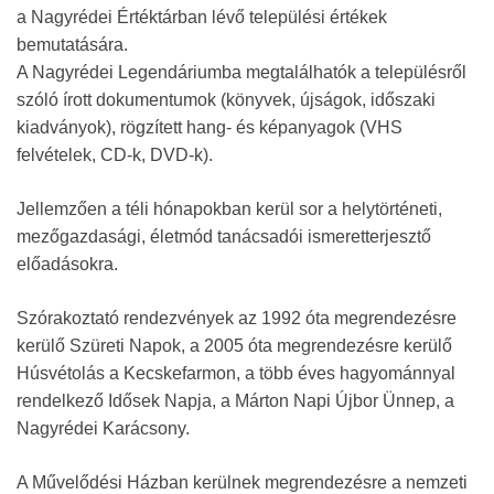
a Nagyrédei Értéktárban lévő települési értékek
bemutatására.
A Nagyrédei Legendáriumba megtalálhatók a településről
szóló írott dokumentumok (könyvek, újságok, időszaki
kiadványok), rögzített hang- és képanyagok (VHS
felvételek, CD-k, DVD-k).
Jellemzően a téli hónapokban kerül sor a helytörténeti,
mezőgazdasági, életmód tanácsadói ismeretterjesztő
előadásokra.
Szórakoztató rendezvények az 1992 óta megrendezésre
kerülő Szüreti Napok, a 2005 óta megrendezésre kerülő
Húsvétolás a Kecskefarmon, a több éves hagyománnyal
rendelkező Idősek Napja, a Márton Napi Újbor Ünnep, a
Nagyrédei Karácsony.
A Művelődési Házban kerülnek megrendezésre a nemzeti