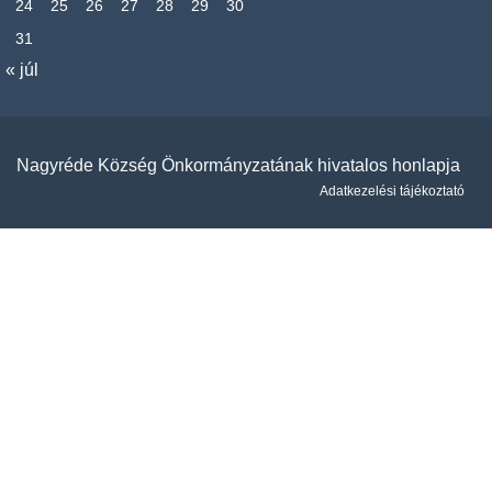
24
25
26
27
28
29
30
31
« júl
Nagyréde Község Önkormányzatának hivatalos honlapja
Adatkezelési tájékoztató