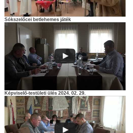
Sókszelőcei betlehemes játék
Képviselő-testületi ülés 2024. 02. 29.