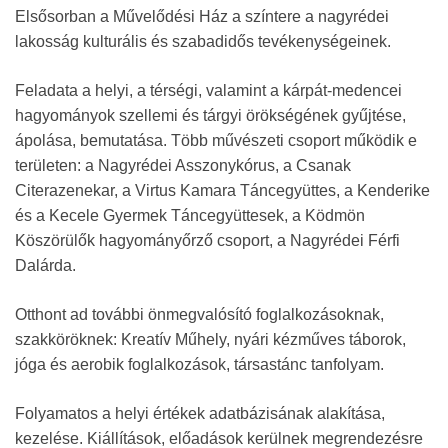
Elsősorban a Művelődési Ház a színtere a nagyrédei
lakosság kulturális és szabadidős tevékenységeinek.
Feladata a helyi, a térségi, valamint a kárpát-medencei
hagyományok szellemi és tárgyi örökségének gyűjtése,
ápolása, bemutatása. Több művészeti csoport működik e
területen: a Nagyrédei Asszonykórus, a Csanak
Citerazenekar, a Virtus Kamara Táncegyüttes, a Kenderike
és a Kecele Gyermek Táncegyüttesek, a Ködmön
Köszörülők hagyományőrző csoport, a Nagyrédei Férfi
Dalárda.
Otthont ad további önmegvalósító foglalkozásoknak,
szakköröknek: Kreatív Műhely, nyári kézműves táborok,
jóga és aerobik foglalkozások, társastánc tanfolyam.
Folyamatos a helyi értékek adatbázisának alakítása,
kezelése. Kiállítások, előadások kerülnek megrendezésre