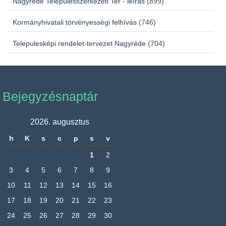
Nagyrede Településszerkezeti Ter - leírás
(899)
Kormányhivatali törvényességi felhívás
(746)
Telepulesképi rendelet-tervezet Nagyréde
(704)
Bejegyzésnaptár
2026. augusztus
h
K
s
c
p
s
v
1
2
3
4
5
6
7
8
9
10
11
12
13
14
15
16
17
18
19
20
21
22
23
24
25
26
27
28
29
30