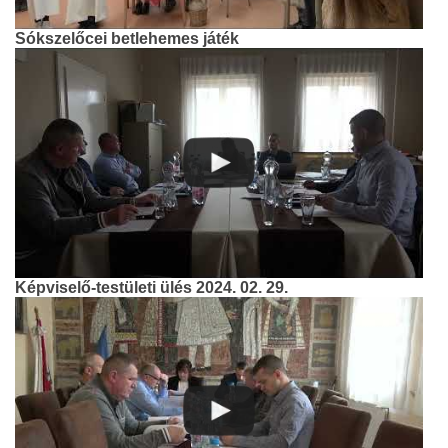
Sókszelőcei betlehemes játék
Képviselő-testületi ülés 2024. 02. 29.