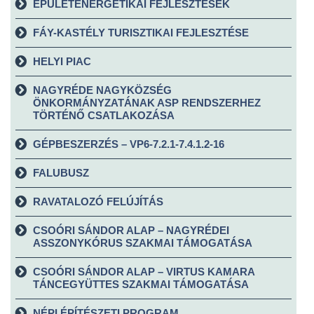
ÉPÜLETENERGETIKAI FEJLESZTÉSEK
FÁY-KASTÉLY TURISZTIKAI FEJLESZTÉSE
HELYI PIAC
NAGYRÉDE NAGYKÖZSÉG
ÖNKORMÁNYZATÁNAK ASP RENDSZERHEZ
TÖRTÉNŐ CSATLAKOZÁSA
GÉPBESZERZÉS – VP6-7.2.1-7.4.1.2-16
FALUBUSZ
RAVATALOZÓ FELÚJÍTÁS
CSOÓRI SÁNDOR ALAP – NAGYRÉDEI
ASSZONYKÓRUS SZAKMAI TÁMOGATÁSA
CSOÓRI SÁNDOR ALAP – VIRTUS KAMARA
TÁNCEGYÜTTES SZAKMAI TÁMOGATÁSA
NÉPI ÉPÍTÉSZETI PROGRAM