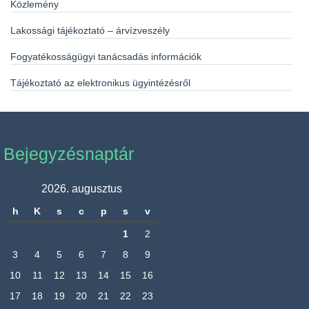
Közlemény
Lakossági tájékoztató – árvízveszély
Fogyatékosságügyi tanácsadás információk
Tájékoztató az elektronikus ügyintézésről
Bejegyzésnaptár
2026. augusztus
h
K
s
c
p
s
v
1
2
3
4
5
6
7
8
9
10
11
12
13
14
15
16
17
18
19
20
21
22
23