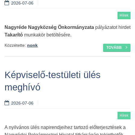
2026-07-06
Hírek
Nagyréde Nagyközség Önkormányzata
pályázatot hirdet
Takarító
munkakör betöltésére.
Közzétette:
nonk
TOVÁBB
Képviselő-testületi ülés
meghívó
2026-07-06
Hírek
A nyilvános ülés napirendjeihez tartozó előterjesztések a
Nagyrédei Polgármesteri Hivatal titkárságán tekinthetők