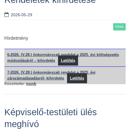
2026-05-29
Hírek
Hirdetmény
6-2026. (V.28.) önkormányzati rendelet a 2025. évi költségvetés
módosításáról – kihirdetés
Letöltés
7-2026. (V.28.) önkormányzati rendelet a 2025. évi
zárszámadásadásról- kihirdetés
Letöltés
Közzétette:
nonk
Képviselő-testületi ülés
meghívó