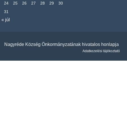
24
25
26
27
28
29
30
31
« júl
Nagyréde Község Önkormányzatának hivatalos honlapja
Adatkezelési tájékoztató