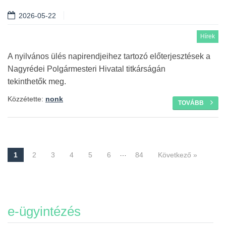
2026-05-22
Hírek
A nyilvános ülés napirendjeihez tartozó előterjesztések a
Nagyrédei Polgármesteri Hivatal titkárságán
tekinthetők meg.
Közzétette:
nonk
TOVÁBB
…
1
2
3
4
5
6
84
Következő »
Navigáció
e-ügyintézés