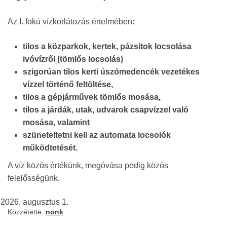
Az I. fokú vízkorlátozás értelmében:
tilos a közparkok, kertek, pázsitok locsolása
ivóvízről (tömlős locsolás)
szigorúan tilos kerti úszómedencék vezetékes
vízzel történő feltöltése,
tilos a gépjárművek tömlős mosása,
tilos a járdák, utak, udvarok csapvízzel való
mosása, valamint
szüneteltetni kell az automata locsolók
működtetését.
A víz közös értékünk, megóvása pedig közös
felelősségünk.
augusztus 1.
Közzétette:
nonk