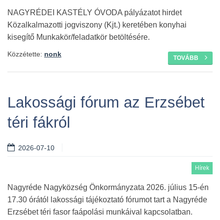
NAGYRÉDEI KASTÉLY ÓVODA pályázatot hirdet
Közalkalmazotti jogviszony (Kjt.) keretében konyhai
kisegítő Munkakör/feladatkör betöltésére.
Közzétette:
nonk
TOVÁBB
Lakossági fórum az Erzsébet
téri fákról
2026-07-10
Hírek
Nagyréde Nagyközség Önkormányzata 2026. július 15-én
17.30 órától lakossági tájékoztató fórumot tart a Nagyréde
Erzsébet téri fasor faápolási munkáival kapcsolatban.