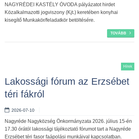
NAGYRÉDEI KASTÉLY ÓVODA pályázatot hirdet
Közalkalmazotti jogviszony (Kjt.) keretében konyhai
kisegítő Munkakör/feladatkör betöltésére.
TOVÁBB
Hírek
Lakossági fórum az Erzsébet
téri fákról
2026-07-10
Nagyréde Nagyközség Önkormányzata 2026. július 15-én
17.30 órától lakossági tájékoztató fórumot tart a Nagyréde
Erzsébet téri fasor faápolási munkáival kapcsolatban.