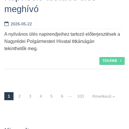
meghívó
2026-05-22
A nyilvános ülés napirendjeihez tartozó előterjesztések a
Nagyrédei Polgármesteri Hivatal titkárságán
tekinthetők meg.
TOVÁBB
…
1
2
3
4
5
6
103
Következő »
Navigáció