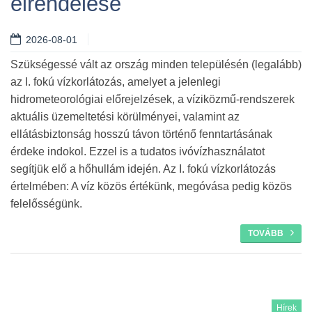
elrendelése
Tovább
2026-08-01
Szükségessé vált az ország minden településén (legalább)
az I. fokú vízkorlátozás, amelyet a jelenlegi
hidrometeorológiai előrejelzések, a víziközmű-rendszerek
aktuális üzemeltetési körülményei, valamint az
ellátásbiztonság hosszú távon történő fenntartásának
érdeke indokol. Ezzel is a tudatos ivóvízhasználatot
segítjük elő a hőhullám idején. Az I. fokú vízkorlátozás
értelmében: A víz közös értékünk, megóvása pedig közös
felelősségünk.
TOVÁBB
Hírek