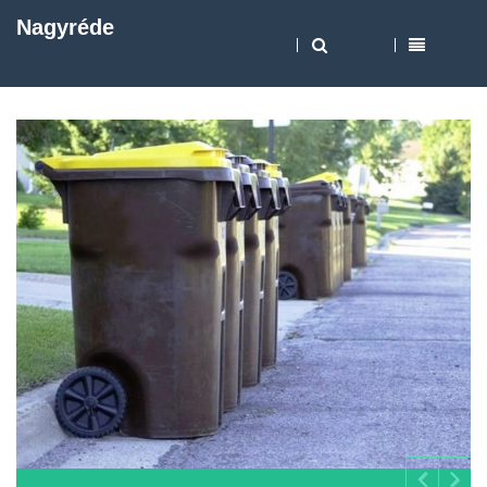
Nagyréde