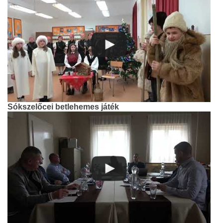
Sókszelőcei betlehemes játék