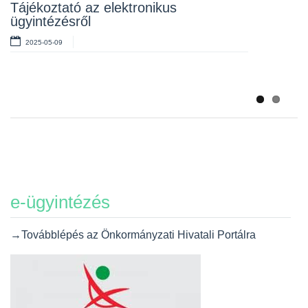
kéménytüzek megelőzése
Tájékoztató az elektronikus
ügyintézésről
2022-09-20
2025-05-09
Tájékoztató – Mi a teendő súlyos ipari
baleset esetén?
2022-09-08
e-ügyintézés
→Továbblépés az Önkormányzati Hivatali Portálra