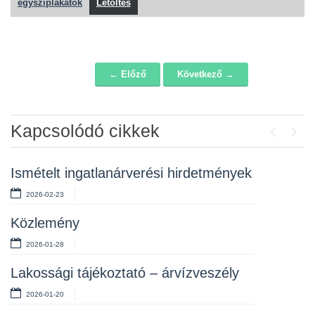
egysziplakatok
Letöltés
← Előző
Következő →
Navigáció
Kapcsolódó cikkek
Previou
Next
Ismételt ingatlanárverési hirdetmények
Tájékoztató – mi a teendő árvíz,
szélvihar, egyéb rendkívüli időjárási
2026-02-23
esemény idején?
Közlemény
2025-01-09
2026-01-28
Tájékoztató a téli felkészülésről
Lakossági tájékoztató – árvízveszély
2024-10-25
2026-01-20
A szén-monoxid mérgezés és a