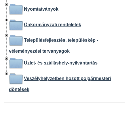
Nyomtatványok
Önkormányzati rendeletek
Településfejlesztés, településkép -
véleményezési tervanyagok
Üzlet- és szálláshely-nyilvántartás
Veszélyhelyzetben hozott polgármesteri
döntések