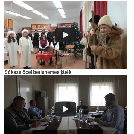
Sókszelőcei betlehemes játék