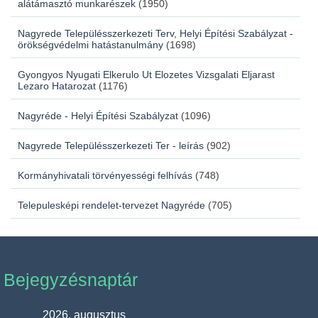
alátámasztó munkarészek
(1950)
Nagyrede Településszerkezeti Terv, Helyi Építési Szabályzat -
örökségvédelmi hatástanulmány
(1698)
Gyongyos Nyugati Elkerulo Ut Elozetes Vizsgalati Eljarast
Lezaro Hatarozat
(1176)
Nagyréde - Helyi Építési Szabályzat
(1096)
Nagyrede Településszerkezeti Ter - leírás
(902)
Kormányhivatali törvényességi felhívás
(748)
Telepulesképi rendelet-tervezet Nagyréde
(705)
Bejegyzésnaptár
2026. augusztus