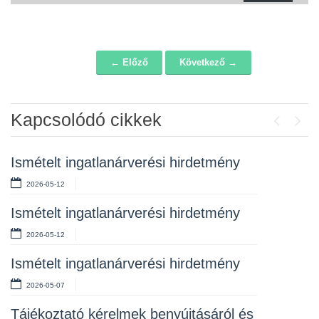
← Előző
Következő →
Navigáció
Kapcsolódó cikkek
Previou
Next
Ismételt ingatlanárverési hirdetmény
Ingatlanárverési hirdetmény
2026-05-12
2026-04-01
Ismételt ingatlanárverési hirdetmény
Hirdetmény – ismételt ingatlanárverés
2026-05-12
2026-03-17
Ismételt ingatlanárverési hirdetmény
Ismételt ingatlanárverési hirdetmények
2026-05-07
2026-03-02
Tájékoztató kérelmek benyújtásáról és
Ismételt ingatlanárverési hirdetmények