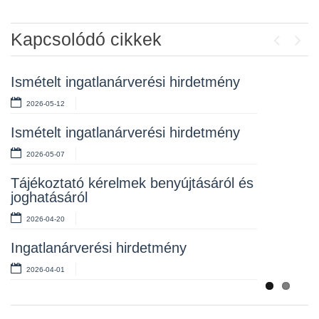
Kapcsolódó cikkek
Previou
Next
Ismételt ingatlanárverési hirdetmény
Hirdetmény – ismételt ingatlanárverés
2026-05-12
2026-03-17
Ismételt ingatlanárverési hirdetmény
Ismételt ingatlanárverési hirdetmények
2026-05-07
2026-03-02
Tájékoztató kérelmek benyújtásáról és
Rendeletek kihirdetése
joghatásáról
2026-03-02
2026-04-20
Ismételt ingatlanárverési hirdetmények
Ingatlanárverési hirdetmény
2026-02-23
2026-04-01