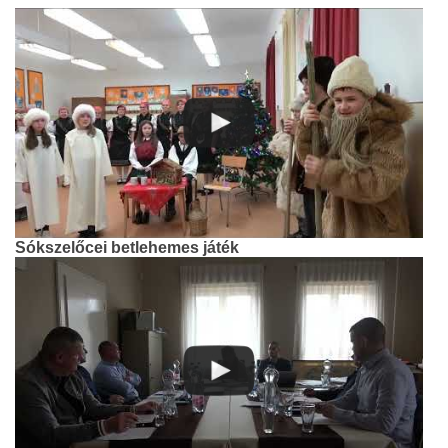
Sókszelőcei betlehemes játék