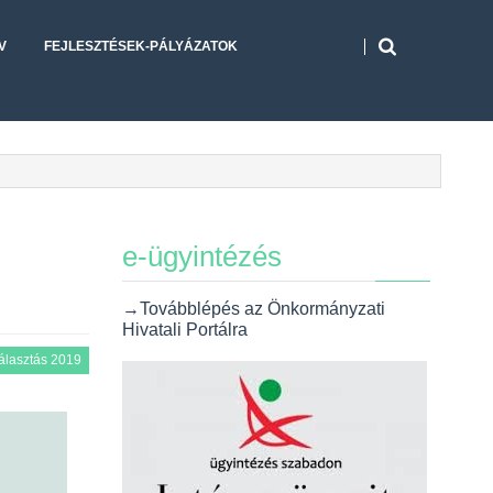
V
FEJLESZTÉSEK-PÁLYÁZATOK
e-ügyintézés
→Továbblépés az Önkormányzati
Hivatali Portálra
álasztás 2019