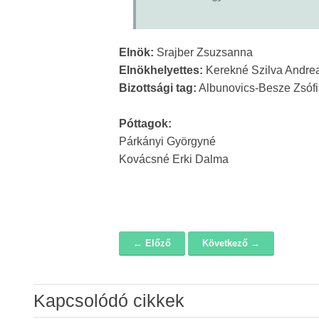
Elnök:
Srajber Zsuzsanna
Elnökhelyettes:
Kerekné Szilva Andre
Bizottsági tag:
Albunovics-Besze Zsóf
Póttagok:
Párkányi Györgyné
Kovácsné Erki Dalma
← Előző
Következő →
Navigáció
Kapcsolódó cikkek