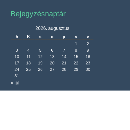
Bejegyzésnaptár
2026. augusztus
h
K
s
c
p
s
v
1
2
3
4
5
6
7
8
9
10
11
12
13
14
15
16
17
18
19
20
21
22
23
24
25
26
27
28
29
30
31
« júl
Nagyréde Község Önkormányzatának
hivatalos honlapja