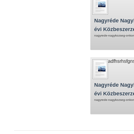
Nagyréde Nagy
évi Közbeszerz
nagyrede-nagykozseg-onkorm
adfhsrhsfgn
Nagyréde Nagy
évi Közbeszerz
nagyrede-nagykozseg-onkorm