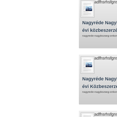
adfhsrhsfgn
Nagyréde Nagy
évi közbeszerzé
nagyrede-nagykozseg-onkorm
adfhsrhsfgn
Nagyréde Nagy
évi Közbeszerz
nagyrede-nagykozseg-onkorm
adfhsrhsfgn