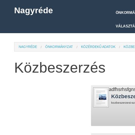
Nagyréde
ÖNKORMÁ
VÁLASZTÁ
NAGYRÉDE
ÖNKORMÁNYZAT
KÖZÉRDEKŰ ADATOK
KÖZBE
Közbeszerzés
adfhsrhsfgn
Közbesze
kozbeszerzesi-sz