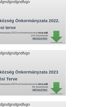
sfgnsfgnsfgndfvgn
község Önkormányzata 2022.
si terve
anyzata-2022-evi-kozbeszerzesi-terve.pdf
24.9 KiB
134 Downloads
RÉSZLETEK
sfgnsfgnsfgndfvgn
község Önkormányzata 2023
ési Terve
anyzata-2023-evi-kozbeszerzesi-terve.pdf
96.0 KiB
84 Downloads
RÉSZLETEK
sfgnsfgnsfgndfvgn