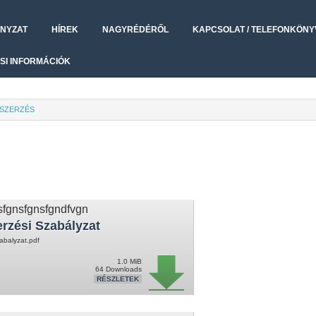
NYZAT
HÍREK
NAGYRÉDÉRŐL
KAPCSOLAT / TELEFONKÖNY
SI INFORMÁCIÓK
SZERZÉS
sfgnsfgnsfgndfvgn
rzési Szabályzat
abalyzat.pdf
1.0 MiB
64 Downloads
RÉSZLETEK