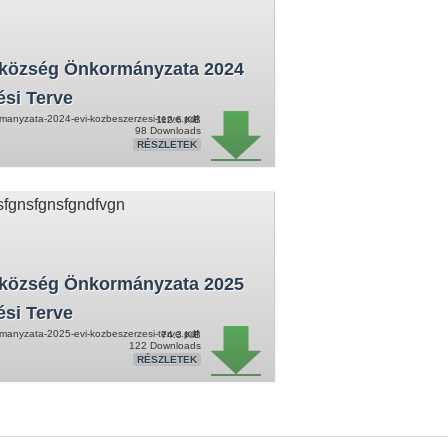
község Önkormányzata 2024
ési Terve
anyzata-2024-evi-kozbeszerzesi-terve.pdf
112.6 KiB
98 Downloads
RÉSZLETEK
sfgnsfgnsfgndfvgn
község Önkormányzata 2025
ési Terve
anyzata-2025-evi-kozbeszerzesi-terve.pdf
74.3 KiB
122 Downloads
RÉSZLETEK