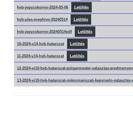
hvb-jegyzokonyv-2024-05-06
Letöltés
hvb-ules-meghivo-20240514
Letöltés
hvb-jegyzokonyv-20240514pdf
Letöltés
10-2024-v14-hvb-hatarozat
Letöltés
11-2024-v14-hvb-hatarozat
Letöltés
12-2024-vi10-hvb-hatarozat-polgarmester-valasztas-eredmenyer
13-2024-vi10-hvb-hatarozat-onkormanyzati-kepviselo-valasztas