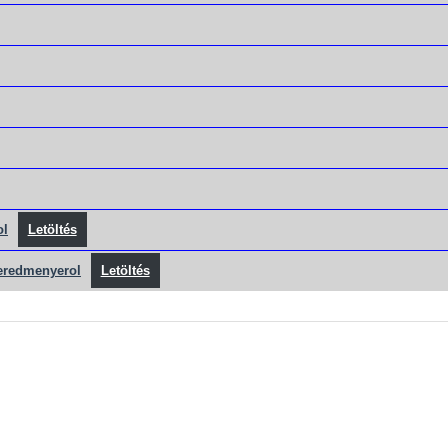
ol
Letöltés
-eredmenyerol
Letöltés