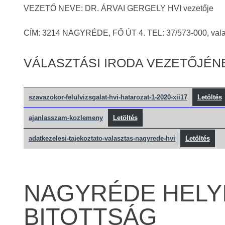
VEZETŐ NEVE: DR. ÁRVAI GERGELY HVI vezetője
CÍM: 3214 NAGYRÉDE, FŐ ÚT 4. TEL: 37/573-000, val
VÁLASZTÁSI IRODA VEZETŐJÉN
szavazokor-felulvizsgalat-hvi-hatarozat-1-2020-xii17
Letöltés
ajanlasszam-kozlemeny
Letöltés
adatkezelesi-tajekoztato-valasztas-nagyrede-hvi
Letöltés
NAGYRÉDE HELYI
BITOTTSÁG