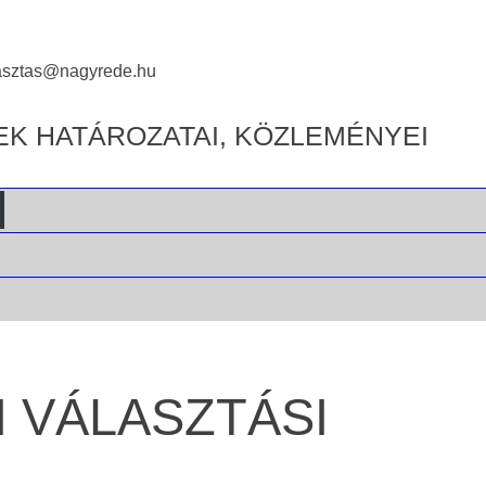
asztas@nagyrede.hu
EK HATÁROZATAI, KÖZLEMÉNYEI
 VÁLASZTÁSI