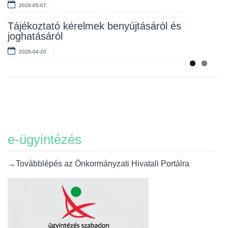
2026-05-07
2026-03-02
Tájékoztató kérelmek benyújtásáról és
Rendeletek kihirdetése
joghatásáról
2026-03-02
2026-04-20
e-ügyintézés
→Továbblépés az Önkormányzati Hivatali Portálra