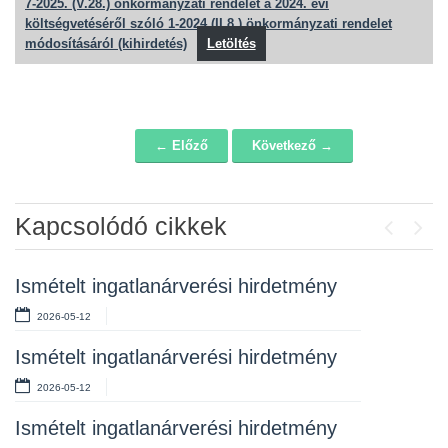
7-2025. (V.28.) önkormányzati rendelet a 2024. évi
költségvetéséről szóló 1-2024.(II.8.) önkormányzati rendelet
módosításáról (kihirdetés)
Letöltés
← Előző
Következő →
Navigáció
Kapcsolódó cikkek
Previou
Next
Ismételt ingatlanárverési hirdetmény
Ingatlanárverési hirdetmény
2026-05-12
2026-04-01
Ismételt ingatlanárverési hirdetmény
Hirdetmény – ismételt ingatlanárverés
2026-05-12
2026-03-17
Ismételt ingatlanárverési hirdetmény
Ismételt ingatlanárverési hirdetmények