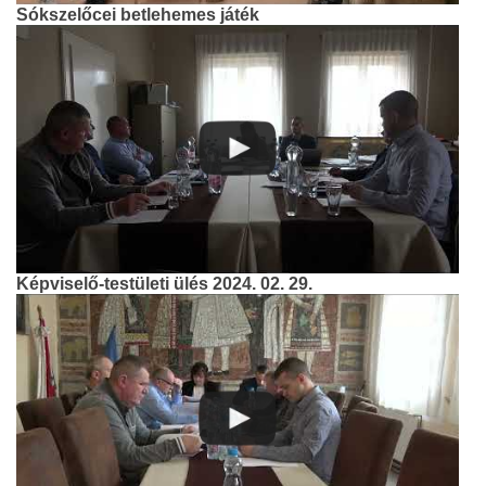
Sókszelőcei betlehemes játék
Képviselő-testületi ülés 2024. 02. 29.