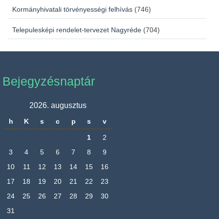
Kormányhivatali törvényességi felhívás
(746)
Telepulesképi rendelet-tervezet Nagyréde
(704)
Bejegyzésnaptár
2026. augusztus
h
K
s
c
p
s
v
1
2
3
4
5
6
7
8
9
10
11
12
13
14
15
16
17
18
19
20
21
22
23
24
25
26
27
28
29
30
31