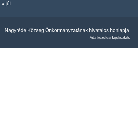
« júl
Nagyréde Község Önkormányzatának hivatalos honlapja
Adatkezelési tájékoztató