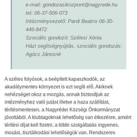
e-mail: gondozasikozpont@nagyrede.hu
tel: 06-37-506-073
Intézményvezető: Pardi Beatrix 06-30-
446-8472
Szociális gondozó: Szélesi Xénia
Házi segítségnyújtás, szociális gondozás:
Agócs Jánosné
A széles folyósok, a beépített kapaszkodók, az
akadálymentes környezet is ezt segíti elő. Akiknek
nehézséget okoz a mozgás, annak biztosítjuk az
intézményhez való jutást illetve a haza szállítást,
térítésmentesen, a Nagyrédei Községi Önkormányzat
jóvoltából. A klubtagoknak lehetőség van étkezésre, amiért
térítési díjat kell fizetni, a többi szolgáltatás ingyenes,
mosási, tisztálkodási lehetőségük van. Rendszeres