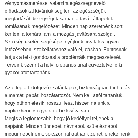
vérnyomásméréssel valamint egészségnevelő
előadásokkal kívánjuk segíteni az egészségük
megtartását, betegségük karbantartását, állapotuk
romlásának megelőzését. Minden nap szeretnénk sort
keríteni a tornára, ami a mozgás javítására szolgál.
Szükség esetén segítséget nyújtunk hivatalos ügyeik
intézésében, szakellátáshoz való eljutásban. Fontosnak
tartjuk a lelki gondozást a problémáik megbeszélését.
Terveink szerint a helyi plébános úrral egyeztetve lelki
gyakorlatot tartanánk.
Az elfoglalt, dolgozó családtagok, biztonságban tudhatják
a mamát, papát, hozzátartozót. Nem kell attól tartaniuk,
hogy otthon elesik, rosszul lesz, hiszen nálunk a
napközbeni felügyeletük biztosítva van.
Mégis a legfontosabb, hogy jó kedéllyel teljenek a
napjaink. Minden ünnepet, névnapot, születésnapot
megünnepelnénk, sokszor hallgatnánk zenét, énekelnénk