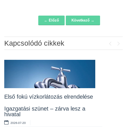
← Előző
Következő →
Navigáció
Kapcsolódó cikkek
Previou
Next
Álláspályázat – konyhai kisegítő
2026-07-20
Lakossági fórum az Erzsébet téri
fákról
2026-07-10
Első fokú vízkorlátozás elrendelése
Rendelet kihirdetése
Igazgatási szünet – zárva lesz a
hivatal
2026-07-10
2026-07-20
Álláspályázat – takarító