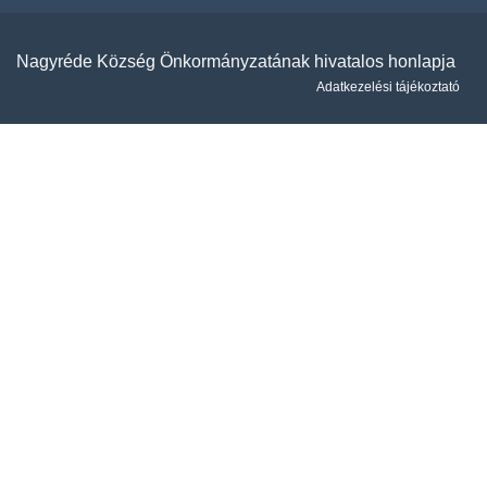
Nagyréde Község Önkormányzatának hivatalos honlapja
Adatkezelési tájékoztató