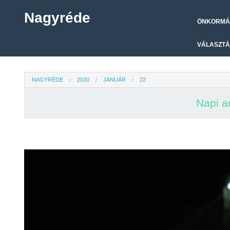
Nagyréde
ÖNKORMÁ
VÁLASZTÁ
NAGYRÉDE
2020
JANUÁR
22
Napi a