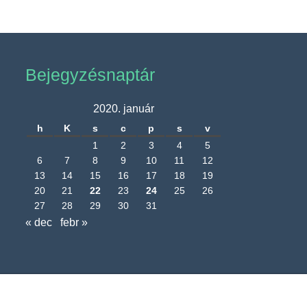
Bejegyzésnaptár
2020. január
h
K
s
c
p
s
v
1
2
3
4
5
6
7
8
9
10
11
12
13
14
15
16
17
18
19
20
21
22
23
24
25
26
27
28
29
30
31
« dec
febr »
Nagyréde Község Önkormányzatának