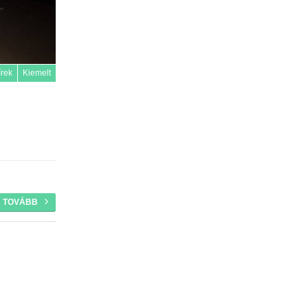
írek
Kiemelt
TOVÁBB