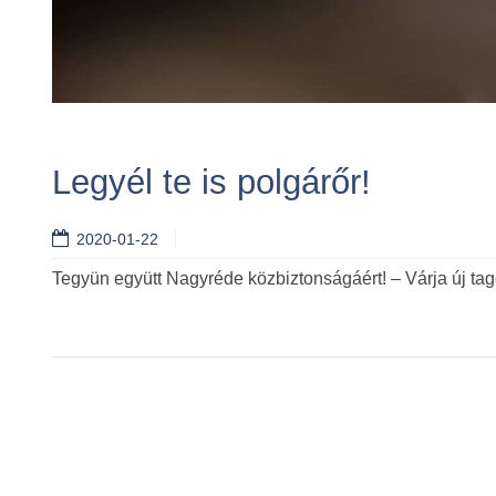
Legyél te is polgárőr!
2020-01-22
Tegyün együtt Nagyréde közbiztonságáért! – Várja új tag