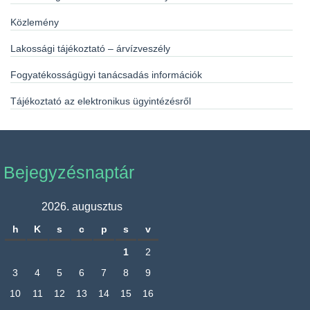
Közlemény
Lakossági tájékoztató – árvízveszély
Fogyatékosságügyi tanácsadás információk
Tájékoztató az elektronikus ügyintézésről
Bejegyzésnaptár
2026. augusztus
h
K
s
c
p
s
v
1
2
3
4
5
6
7
8
9
10
11
12
13
14
15
16