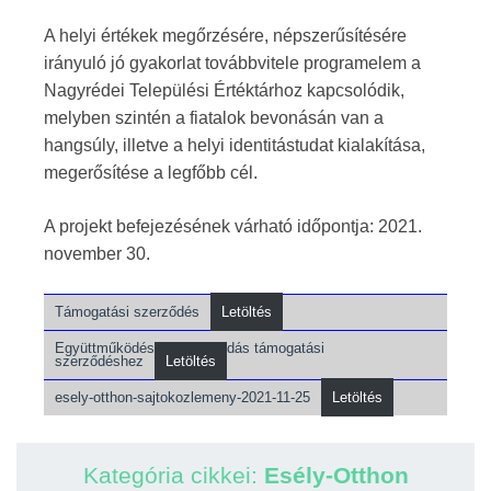
A helyi értékek megőrzésére, népszerűsítésére
irányuló jó gyakorlat továbbvitele programelem a
Nagyrédei Települési Értéktárhoz kapcsolódik,
melyben szintén a fiatalok bevonásán van a
hangsúly, illetve a helyi identitástudat kialakítása,
megerősítése a legfőbb cél.
A projekt befejezésének várható időpontja: 2021.
november 30.
Támogatási szerződés
Letöltés
Együttműködési megállapodás támogatási
szerződéshez
Letöltés
esely-otthon-sajtokozlemeny-2021-11-25
Letöltés
Kategória cikkei:
Esély-Otthon