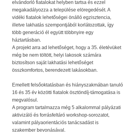
elvándorló fiatalokat helyben tartsa és ezzel
megakadályozza a települése elöregedését. A
vidéki fiatalok lehetőségei önálló egzisztencia,
illetve lakhatás szempontjából korlátozottak, így
több generáció él együtt többnyire egy
háztartásban.
A projekt arra ad lehetőséget, hogy a 35. életévüket
még be nem töltött, helyi lakosok számára
biztosítson saját lakhatási lehetőséget
összkomfortos, berendezett lakásokban.
Emellett felsőoktatásban és hiányszakmában tanuló
16 és 35 év közötti fiatalok ösztöndíj-támogatása is
megvalósul.
A program tartalmazza még 5 alkalommal pályázati
aktivizáló és forrásfeltáró workshop-sorozatot,
valamint pályaorientációs tanácsadást is
szakember bevonásával.