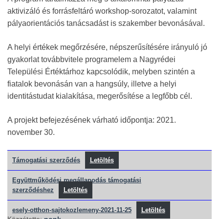
aktivizáló és forrásfeltáró workshop-sorozatot, valamint
pályaorientációs tanácsadást is szakember bevonásával.
A helyi értékek megőrzésére, népszerűsítésére irányuló jó
gyakorlat továbbvitele programelem a Nagyrédei
Települési Értéktárhoz kapcsolódik, melyben szintén a
fiatalok bevonásán van a hangsúly, illetve a helyi
identitástudat kialakítása, megerősítése a legfőbb cél.
A projekt befejezésének várható időpontja: 2021.
november 30.
Támogatási szerződés
Letöltés
Együttműködési megállapodás támogatási
szerződéshez
Letöltés
esely-otthon-sajtokozlemeny-2021-11-25
Letöltés