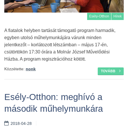
Esély-Otthon
Hírek
A fiatalok helyben tartását támogató program harmadik,
egyben utolsó műhelymunkájára várunk minden
jelentkezőt – korlátozott létszámban – május 17-én,
csütörtökön 17:30 órára a Molnár József Művelődési
Házba. A program regisztrációhoz kötött.
Közzétette:
nonk
TOVÁBB
Esély-Otthon: meghívó a
második műhelymunkára
2018-04-28