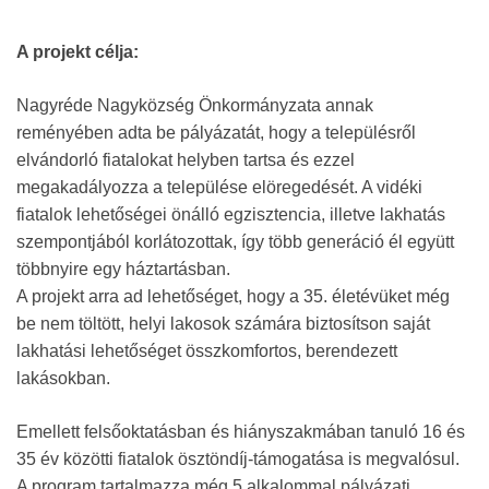
A projekt célja:
Nagyréde Nagyközség Önkormányzata annak
reményében adta be pályázatát, hogy a településről
elvándorló fiatalokat helyben tartsa és ezzel
megakadályozza a települése elöregedését. A vidéki
fiatalok lehetőségei önálló egzisztencia, illetve lakhatás
szempontjából korlátozottak, így több generáció él együtt
többnyire egy háztartásban.
A projekt arra ad lehetőséget, hogy a 35. életévüket még
be nem töltött, helyi lakosok számára biztosítson saját
lakhatási lehetőséget összkomfortos, berendezett
lakásokban.
Emellett felsőoktatásban és hiányszakmában tanuló 16 és
35 év közötti fiatalok ösztöndíj-támogatása is megvalósul.
A program tartalmazza még 5 alkalommal pályázati