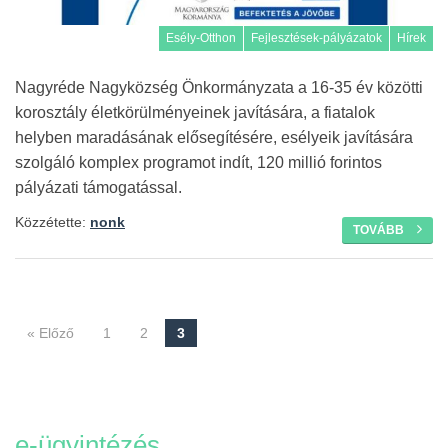
Esély-Otthon
Fejlesztések-pályázatok
Hírek
Nagyréde Nagyközség Önkormányzata a 16-35 év közötti
korosztály életkörülményeinek javítására, a fiatalok
helyben maradásának elősegítésére, esélyeik javítására
szolgáló komplex programot indít, 120 millió forintos
pályázati támogatással.
Közzétette:
nonk
TOVÁBB
« Előző
1
2
3
Navigáció
e-ügyintézés