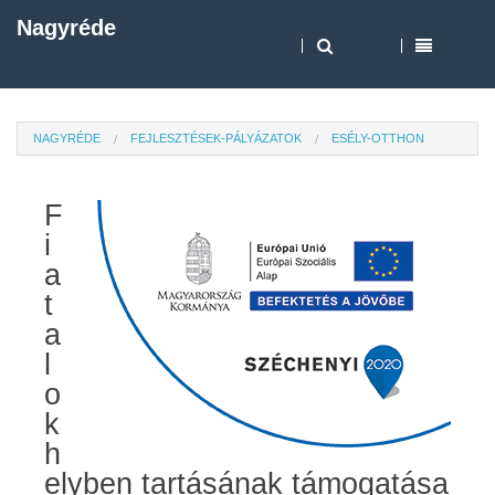
Nagyréde
NAGYRÉDE
FEJLESZTÉSEK-PÁLYÁZATOK
ESÉLY-OTTHON
F
i
a
t
a
l
o
k
h
elyben tartásának támogatása