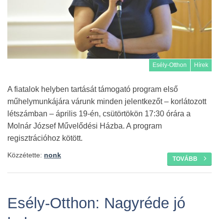
Esély-Otthon
Hírek
A fiatalok helyben tartását támogató program első
műhelymunkájára várunk minden jelentkezőt – korlátozott
létszámban – április 19-én, csütörtökön 17:30 órára a
Molnár József Művelődési Házba. A program
regisztrációhoz kötött.
Közzétette:
nonk
TOVÁBB
Esély-Otthon: Nagyréde jó