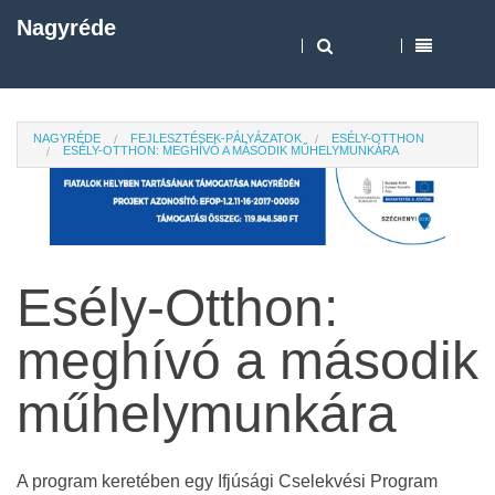
Nagyréde
NAGYRÉDE
FEJLESZTÉSEK-PÁLYÁZATOK
ESÉLY-OTTHON
ESÉLY-OTTHON: MEGHÍVÓ A MÁSODIK MŰHELYMUNKÁRA
Esély-Otthon:
meghívó a második
műhelymunkára
A program keretében egy Ifjúsági Cselekvési Program