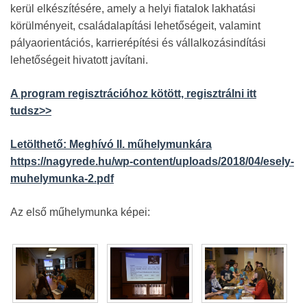
kerül elkészítésére, amely a helyi fiatalok lakhatási
körülményeit, családalapítási lehetőségeit, valamint
pályaorientációs, karrierépítési és vállalkozásindítási
lehetőségeit hivatott javítani.
A program regisztrációhoz kötött, regisztrálni itt
tudsz>>
Letölthető: Meghívó II. műhelymunkára
https://nagyrede.hu/wp-content/uploads/2018/04/esely-
muhelymunka-2.pdf
Az első műhelymunka képei: