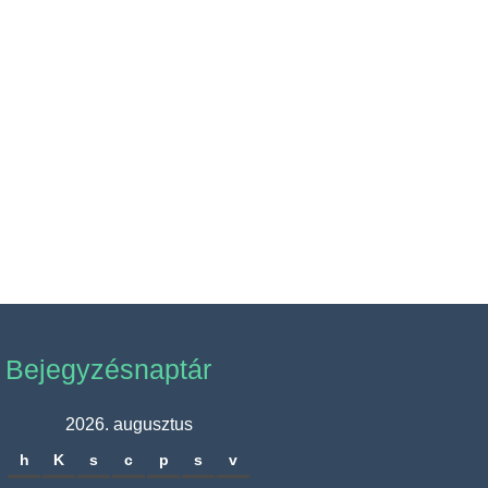
Bejegyzésnaptár
2026. augusztus
h
K
s
c
p
s
v