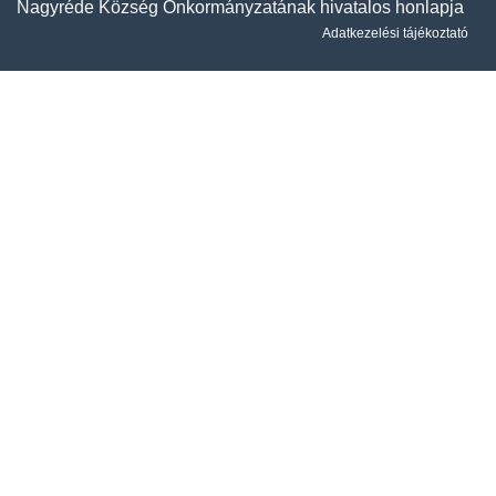
Nagyréde Község Önkormányzatának hivatalos honlapja
Adatkezelési tájékoztató