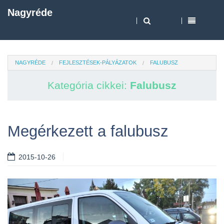
Nagyréde
NAGYRÉDE
FEJLESZTÉSEK-PÁLYÁZATOK
FALUBUSZ
Kategória cikkei:
Falubusz
Megérkezett a falubusz
2015-10-26