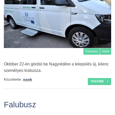
Falubusz
Hírek
Október 22-én gördül be Nagyrédére a település új, kilenc
személyes kisbusza.
Közzétette:
nonk
TOVÁBB
Falubusz