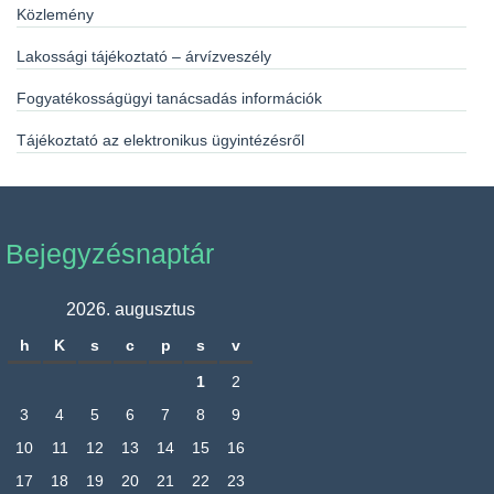
Közlemény
Lakossági tájékoztató – árvízveszély
Fogyatékosságügyi tanácsadás információk
Tájékoztató az elektronikus ügyintézésről
Bejegyzésnaptár
2026. augusztus
h
K
s
c
p
s
v
1
2
3
4
5
6
7
8
9
10
11
12
13
14
15
16
17
18
19
20
21
22
23