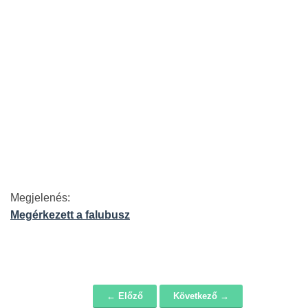
Megjelenés:
Megérkezett a falubusz
← Előző
Következő →
Navigáció