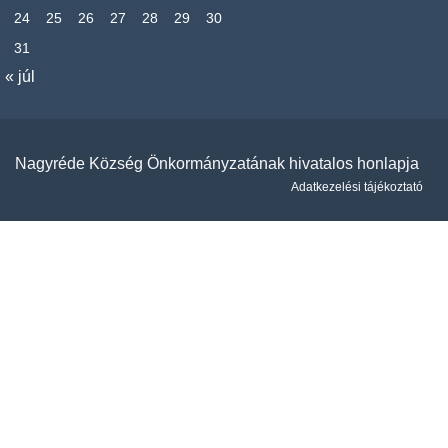
24
25
26
27
28
29
30
31
« júl
Nagyréde Község Önkormányzatának hivatalos honlapja
Adatkezelési tájékoztató