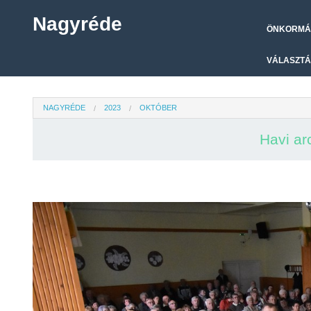
Nagyréde
ÖNKORMÁ
VÁLASZTÁ
NAGYRÉDE
2023
OKTÓBER
Havi a