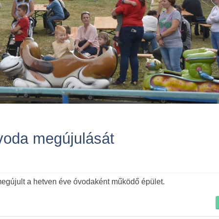
óvoda megújulását
Tovább
l megújult a hetven éve óvodaként működő épület.