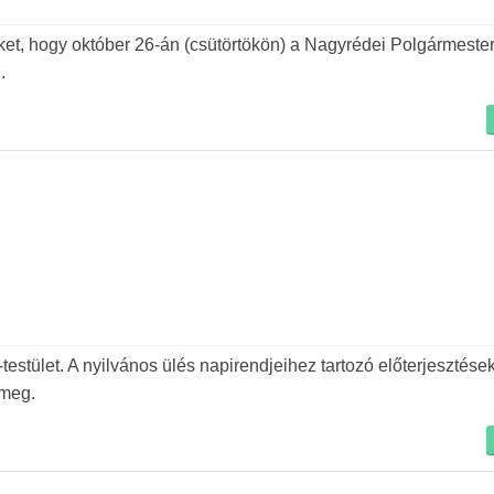
öket, hogy október 26-án (csütörtökön) a Nagyrédei Polgármester
.
-testület. A nyilvános ülés napirendjeihez tartozó előterjesztése
 meg.