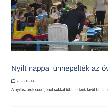
Nyílt nappal ünnepelték az 
2023-10-14
A nyílászárók cseréjénél sokkal több történt, kívül-belü