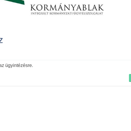
z
Tovább
az ügyintézésre.