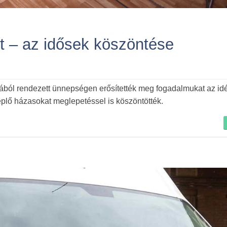
t – az idősek köszöntése
Tovább
ól rendezett ünnepségen erősítették meg fogadalmukat az idé
eplő házasokat meglepetéssel is köszöntötték.