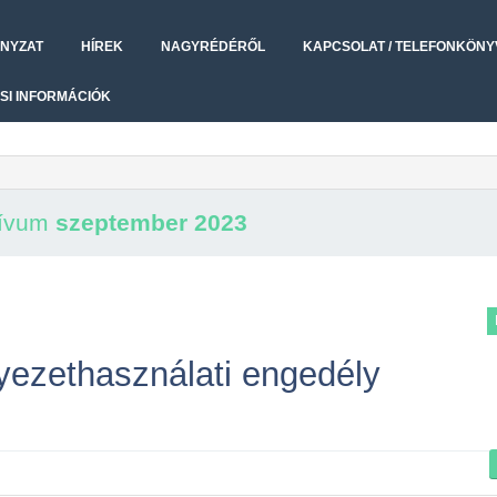
NYZAT
HÍREK
NAGYRÉDÉRŐL
KAPCSOLAT / TELEFONKÖNY
SI INFORMÁCIÓK
hívum
szeptember 2023
yezethasználati engedély