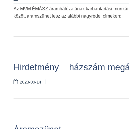
Az MVM ÉMÁSZ áramhálózatának karbantartási munkái miat
között áramszünet lesz az alábbi nagyrédei címeken:
Hirdetmény – házszám megál
2023-09-14