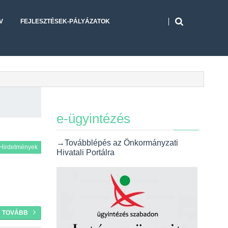
V
FEJLESZTÉSEK-PÁLYÁZATOK
e-ügyintézés
→Továbblépés az Önkormányzati
Hirdetmények
Hivatali Portálra
TOVÁBB