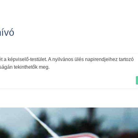
hívó
t a képviselő-testület. A nyilvános ülés napirendjeihez tartozó
rságán tekinthetők meg.