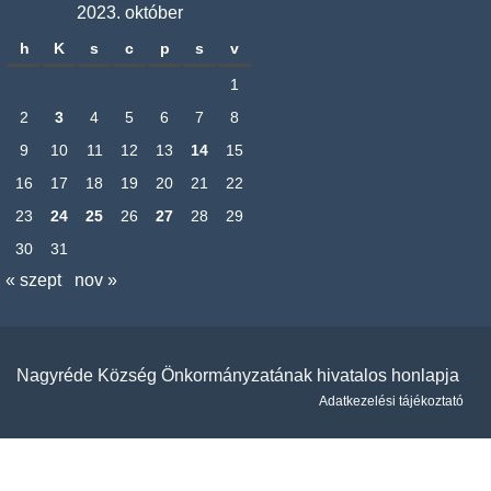
2023. október
h
K
s
c
p
s
v
1
2
3
4
5
6
7
8
9
10
11
12
13
14
15
16
17
18
19
20
21
22
23
24
25
26
27
28
29
30
31
« szept
nov »
Nagyréde Község Önkormányzatának hivatalos honlapja
Adatkezelési tájékoztató