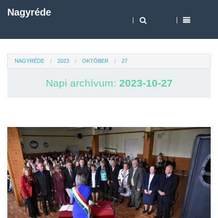
Nagyréde
NAGYRÉDE
2023
OKTÓBER
27
Napi archívum:
2023-10-27