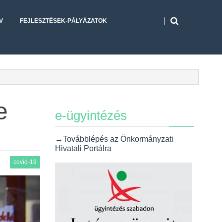
V
FEJLESZTÉSEK-PÁLYÁZATOK
e
e-ügyintézés
→Továbblépés az Önkormányzati
Hivatali Portálra
covid-19