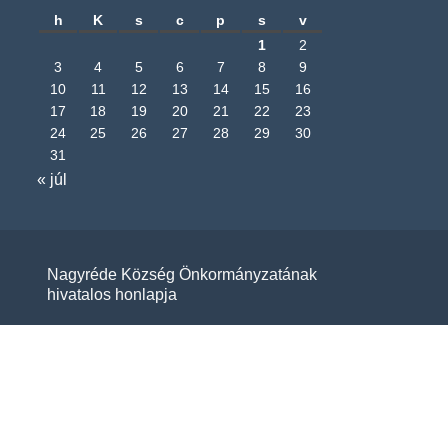
h
K
s
c
p
s
v
1
2
3
4
5
6
7
8
9
10
11
12
13
14
15
16
17
18
19
20
21
22
23
24
25
26
27
28
29
30
31
« júl
Nagyréde Község Önkormányzatának
hivatalos honlapja