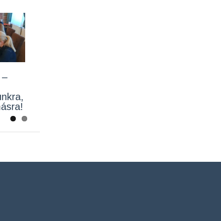
Previous
Next
 –
nkra,
ásra!