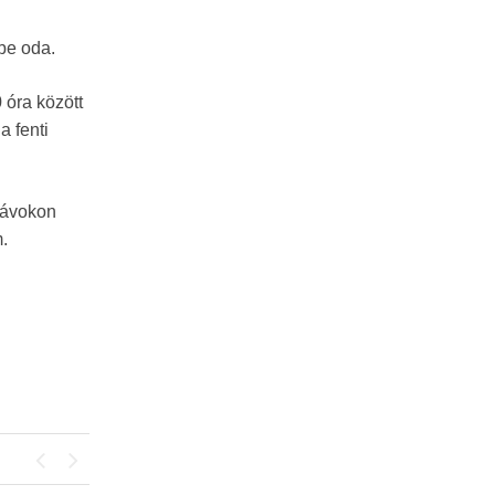
be oda.
 óra között
a fenti
ősávokon
m.