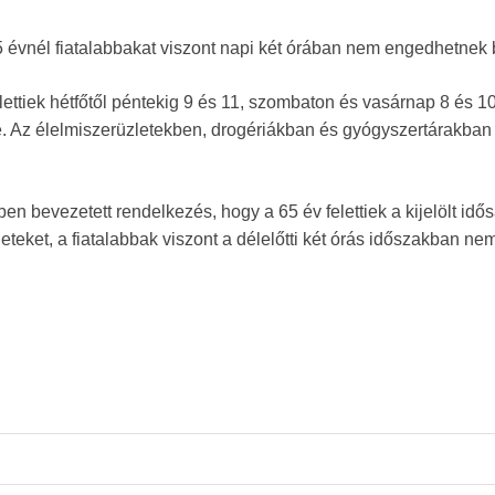
 évnél fiatalabbakat viszont napi két órában nem engedhetnek 
elettiek hétfőtől péntekig 9 és 11, szombaton és vasárnap 8 és 10
e. Az élelmiszerüzletekben, drogériákban és gyógyszertárakban 
ben bevezetett rendelkezés, hogy a 65 év felettiek a kijelölt id
zleteket, a fiatalabbak viszont a délelőtti két órás időszakban ne