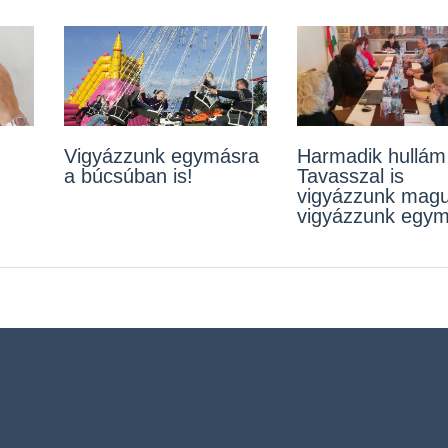
Vigyázzunk egymásra
Az óvoda és az iskola
Harmadik hullám
Bezárnak a
a búcsúban is!
is bezár hétfőtől
Tavasszal is
hulladékudvarok
vigyázzunk magu
vigyázzunk egym