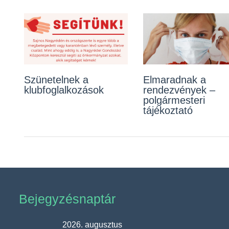
Szünetelnek a
A játszóterek
Elmaradnak a
A korlátozások
klubfoglalkozások
használatáról
rendezvények –
részletes szabályai
polgármesteri
tájékoztató
Bejegyzésnaptár
2026. augusztus