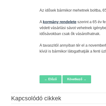
Az idősek bármikor mehetnek boltba, 65
A
kormány rendelete
szerint a 65 év f
védett vásárlási sávot vehetnek igényb
idősávokban csak ők vásárolhatnak.
A tavaszitól annyiban tér el a november
kívül is bármikor látogathatják a fenti ü
← Előző
Következő →
Navigáció
Kapcsolódó cikkek