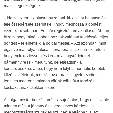
mások egészségére.
– Nem tisztem az oltásra buzdítani, ki-ki saját belátása és
felelősségérzete szerint kell, hogy meghozza a döntést
ezzel kapcsolatban. Én már regisztráltam az oltásra. Abban
bízom, hogy minél többen hoznak valóban felelősségteljes
döntést – jelentette ki a polgármester. – Azt azonban, mint
egy éve már folyamatosan, továbbra is tisztemnek tartom,
hogy emlékeztessem és kérjem a nagyrédeieket:
bármennyire is kimerültünk, belefáradtunk a
korlátozásokba, abba, hogy nem folyhat normális keretek
között az életünk, muszáj továbbra is fegyelmezettnek
lenni és megtenni minden tőlünk telhetőt a fertőzés
kockázatának csökkentésére.
A polgármester beszélt arról is: sajnálatos, hogy mint szinte
minden más, a járvány és a védekezés kérdései is
megosztottságot szültek és szülnek. A világban is, az