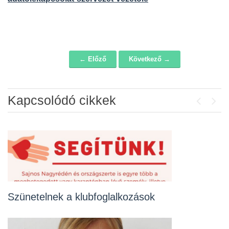
← Előző
Következő →
Navigáció
Kapcsolódó cikkek
Previou
Next
Szünetelnek a klubfoglalkozások
A korlátozások részletes szabályai