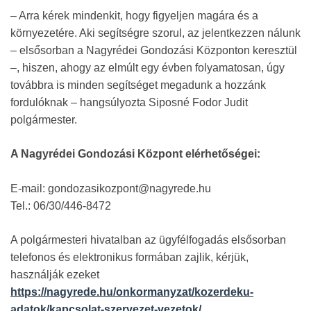
– Arra kérek mindenkit, hogy figyeljen magára és a
környezetére. Aki segítségre szorul, az jelentkezzen nálunk
– elsősorban a Nagyrédei Gondozási Központon keresztül
–, hiszen, ahogy az elmúlt egy évben folyamatosan, úgy
továbbra is minden segítséget megadunk a hozzánk
fordulóknak – hangsúlyozta Siposné Fodor Judit
polgármester.
A Nagyrédei Gondozási Központ elérhetőségei:
E-mail: gondozasikozpont@nagyrede.hu
Tel.: 06/30/446-8472
A polgármesteri hivatalban az ügyfélfogadás elsősorban
telefonos és elektronikus formában zajlik, kérjük,
használják ezeket
https://nagyrede.hu/onkormanyzat/kozerdeku-
adatok/kapcsolat-szervezet-vezetok/