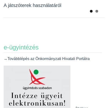
Újra vásárlási idősávot vezettek be
A játszóterek használatáról
e-ügyintézés
→Továbblépés az Önkormányzati Hivatali Portálra