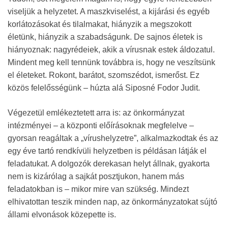
viseljük a helyzetet. A maszkviselést, a kijárási és egyéb
korlátozásokat és tilalmakat, hiányzik a megszokott
életünk, hiányzik a szabadságunk. De sajnos életek is
hiányoznak: nagyrédeiek, akik a vírusnak estek áldozatul.
Mindent meg kell tennünk továbbra is, hogy ne veszítsünk
el életeket. Rokont, barátot, szomszédot, ismerőst. Ez
közös felelősségünk – húzta alá Siposné Fodor Judit.
Végezetül emlékeztetett arra is: az önkormányzat
intézményei – a központi előírásoknak megfelelve –
gyorsan reagáltak a „vírushelyzetre”, alkalmazkodtak és az
egy éve tartó rendkívüli helyzetben is példásan látják el
feladatukat. A dolgozók derekasan helyt állnak, gyakorta
nem is kizárólag a sajkát posztjukon, hanem más
feladatokban is – mikor mire van szükség. Mindezt
elhivatottan teszik minden nap, az önkormányzatokat sújtó
állami elvonások közepette is.