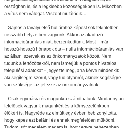
országban is, és a legkisebb közösségekben is. Miközben
a vírus nem válogat. Viszont mutálódik…
– Sajnos a tavalyi első hullámhoz képest sok tekintetben
rosszabb helyzetben vagyunk. Akkor az akadozó
információáramlás miatt berzenkedtünk. Most – már
hosszú-hosszú hónapok óta – nulla információáramlás van
az állami szervek és az önkormányzatok között. Nem
tudunk a fertőzöttekről, nem ismerjük a pontos hivatalos
települési adatokat – jegyezte meg, arra kérve mindenkit:
aki segítségre szorul, vagy tud olyanról, akinek segítségre
van szüksége, az jelezze az önkormányzatnak.
– Csak egymásra és magunkra számíthatunk. Mindannyian
felelősek vagyunk magunkért és a környezetünkben
élőkért is. Nagyréde az elmúlt egy évben bebizonyította,
hogy képes ezt belátni és ennek megfelelően működni.
Tudom, sőt megélem magam is, hogy egyre nehezebben