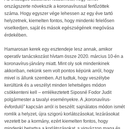
országszerte növekszik a koronavírussal fertőzöttek
száma. Hogy egyszer vége lehessen az egy éve tartó
helyzetnek, kiemelten fontos, hogy mindenki felelősen
viselkedjen, saját és mások egészségének megóvása
érdekében.
Hamarosan kerek egy esztendeje lesz annak, amikor
operatív tanácskozást hívtam össze 2020. március 10-én a
koronavírus-járvány miatt. Mint oly sok mindenkinek
akkoriban, nekünk sem volt pontos képünk arról, hogy
mivel is állunk szemben. Azt tudtuk, hogy veszélybe
kerültünk és a veszélyt minden lehetséges módon
csökkenteni kell – emlékeztetett Siposné Fodor Judit
polgármester a tavalyi eseményekre. A „koronavírus-
évforduló” kapcsán arról is beszélt: sajnálatos módon ismét
romlik a helyzet, újra szigorú korlátozásokat, lezárásokat
vezetett be a kormány, ezért kiemelten fontos, hogy
mindenki betartsa a korlátozásokat, s vigyázzon maga és