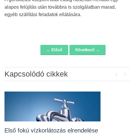
alapos felújítás után továbbra is szolgálatban marad,
egyéb szállítási feladatok ellátására.
← Előző
Következő →
Navigáció
Kapcsolódó cikkek
Previou
Next
Álláspályázat – konyhai kisegítő
2026-07-20
Lakossági fórum az Erzsébet téri
fákról
2026-07-10
Első fokú vízkorlátozás elrendelése