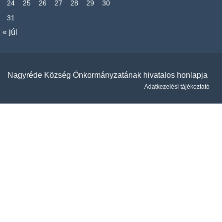
24
25
26
27
28
29
30
31
« júl
Nagyréde Község Önkormányzatának hivatalos honlapja
Adatkezelési tájékoztató