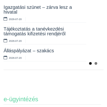
Rendelet kihirdetése
Igazgatási szünet – zárva lesz a
hivatal
2026-07-10
2026-07-20
Álláspályázat – takarító
Tájékoztatás a tanévkezdési
2026-07-06
támogatás kifizetési rendjéről
2026-07-20
Álláspályázat – szakács
2026-07-20
e-ügyintézés