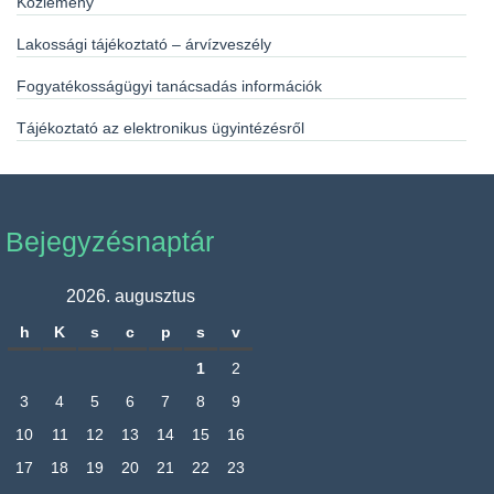
Közlemény
Lakossági tájékoztató – árvízveszély
Fogyatékosságügyi tanácsadás információk
Tájékoztató az elektronikus ügyintézésről
Bejegyzésnaptár
2026. augusztus
h
K
s
c
p
s
v
1
2
3
4
5
6
7
8
9
10
11
12
13
14
15
16
17
18
19
20
21
22
23