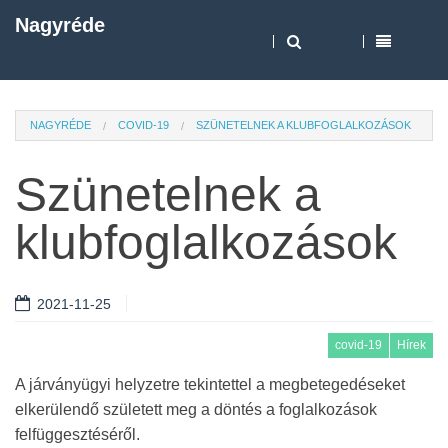
Nagyréde
NAGYRÉDE
COVID-19
SZÜNETELNEK A KLUBFOGLALKOZÁSOK
Szünetelnek a
klubfoglalkozások
2021-11-25
covid-19
Hírek
A járványügyi helyzetre tekintettel a megbetegedéseket
elkerülendő született meg a döntés a foglalkozások
felfüggesztéséről.