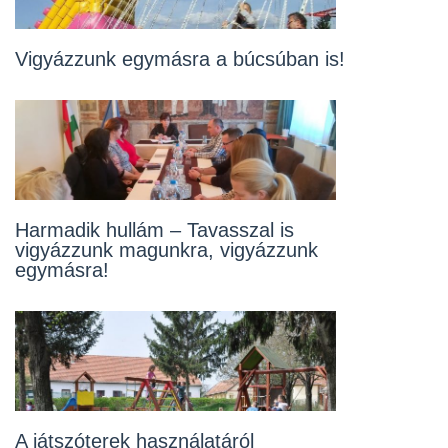
Az óvoda és az iskola is bezár hétfőtől
Vigyázzunk egymásra a búcsúban is!
Bezárnak a hulladékudvarok
Harmadik hullám – Tavasszal is
vigyázzunk magunkra, vigyázzunk
egymásra!
Újra vásárlási idősávot vezettek be
A játszóterek használatáról