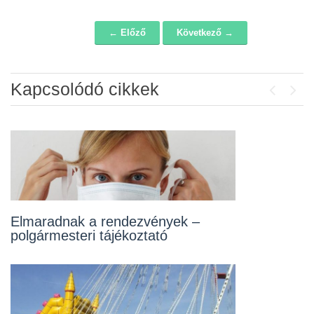
← Előző
Következő →
Navigáció
Kapcsolódó cikkek
Previou
Next
Elmaradnak a rendezvények –
A korlátozások részletes szabályai
polgármesteri tájékoztató