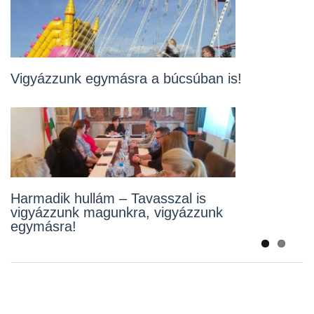
Az óvoda és az iskola is bezár hétfőtől
Vigyázzunk egymásra a búcsúban is!
Bezárnak a hulladékudvarok
Harmadik hullám – Tavasszal is
vigyázzunk magunkra, vigyázzunk
egymásra!