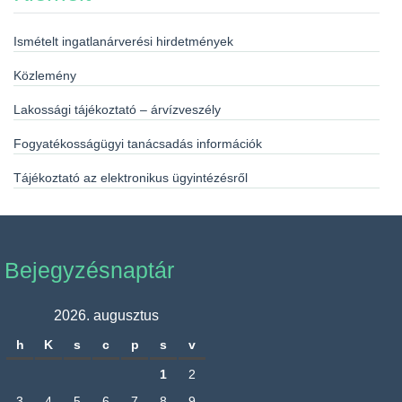
Ismételt ingatlanárverési hirdetmények
Közlemény
Lakossági tájékoztató – árvízveszély
Fogyatékosságügyi tanácsadás információk
Tájékoztató az elektronikus ügyintézésről
Bejegyzésnaptár
2026. augusztus
h
K
s
c
p
s
v
1
2
3
4
5
6
7
8
9