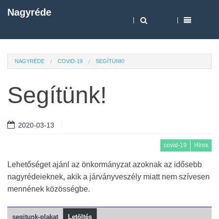
Nagyréde
NAGYRÉDE
COVID-19
SEGÍTÜNK!
Segítünk!
2020-03-13
covid-19
Hírek
Lehetőséget ajánl az önkormányzat azoknak az idősebb
nagyrédeieknek, akik a járványveszély miatt nem szívesen
mennének közösségbe.
segitunk-plakat
Letöltés