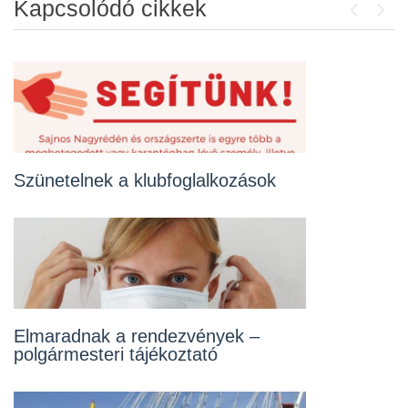
Kapcsolódó cikkek
Previou
Next
Szünetelnek a klubfoglalkozások
A játszóterek használatáról
Elmaradnak a rendezvények –
A korlátozások részletes szabályai
polgármesteri tájékoztató