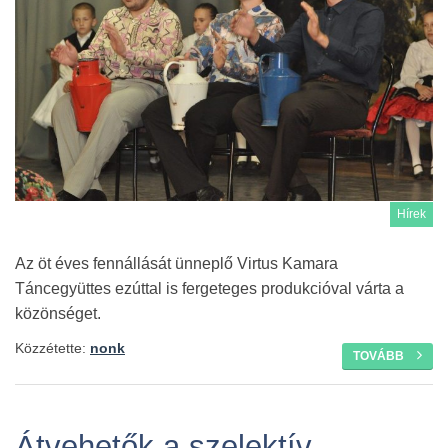
Hírek
Az öt éves fennállását ünneplő Virtus Kamara
Táncegyüttes ezúttal is fergeteges produkcióval várta a
közönséget.
Közzétette:
nonk
TOVÁBB
Átvehetők a szelektív