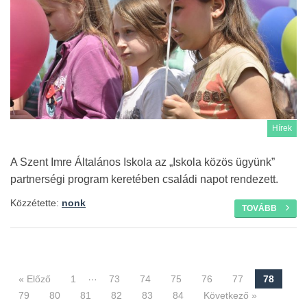
Hírek
A Szent Imre Általános Iskola az „Iskola közös ügyünk”
partnerségi program keretében családi napot rendezett.
Közzétette:
nonk
TOVÁBB
…
« Előző
1
73
74
75
76
77
78
Navigáció
79
80
81
82
83
84
Következő »