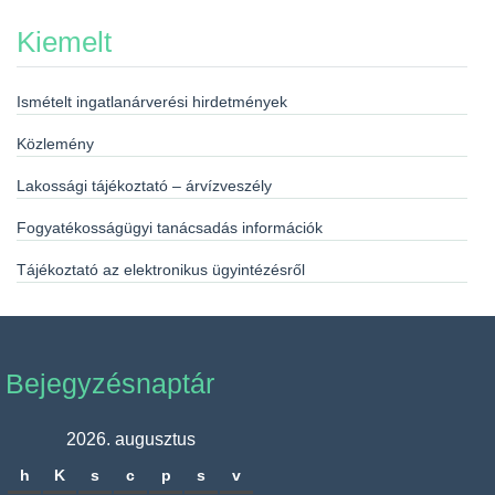
Kiemelt
Ismételt ingatlanárverési hirdetmények
Közlemény
Lakossági tájékoztató – árvízveszély
Fogyatékosságügyi tanácsadás információk
Tájékoztató az elektronikus ügyintézésről
Bejegyzésnaptár
2026. augusztus
h
K
s
c
p
s
v