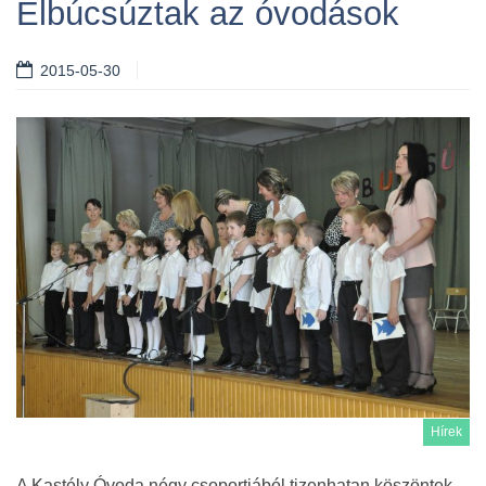
Elbúcsúztak az óvodások
2015-05-30
Hírek
A Kastély Óvoda négy csoportjából tizenhatan köszöntek