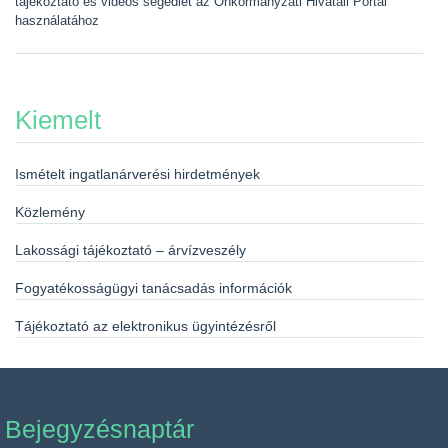
tájékoztató és videós segédlet az Önkormányzati Hivatali Portál
használatához
Kiemelt
Ismételt ingatlanárverési hirdetmények
Közlemény
Lakossági tájékoztató – árvízveszély
Fogyatékosságügyi tanácsadás információk
Tájékoztató az elektronikus ügyintézésről
Bejegyzésnaptár