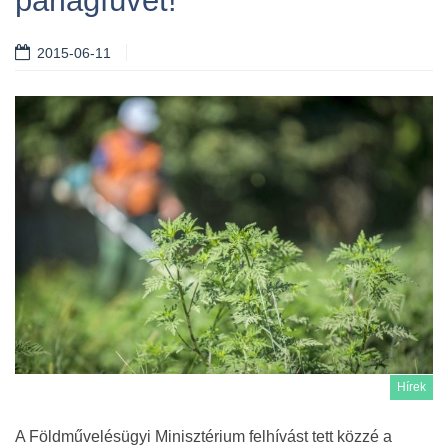
parlagfüvet!
2015-06-11
Hírek
A Földművelésügyi Minisztérium felhívást tett közzé a