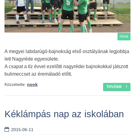
Hírek
A megyei labdarúgó-bajnokság első osztályának legjobbja
lett Nagyréde egyesülete.
A csapat a tíz évvel ezelőtti nagyrédei bajnokokkal játszott
bulimeccset az éremátadó előtt.
Közzétette:
nonk
TOVÁBB
Kéklámpás nap az iskolában
2015-06-11