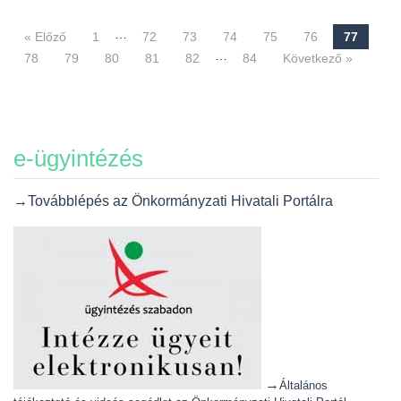
…
« Előző
1
72
73
74
75
76
77
Navigáció
…
78
79
80
81
82
84
Következő »
e-ügyintézés
→Továbblépés az Önkormányzati Hivatali Portálra
→
Általános