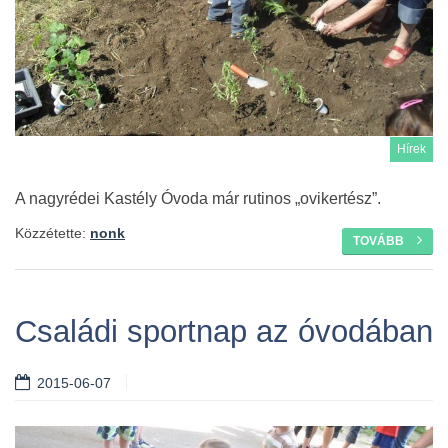
Hírek
A nagyrédei Kastély Óvoda már rutinos „ovikertész”.
Közzétette:
nonk
TOVÁBB
Családi sportnap az óvodában
2015-06-07