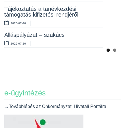
Álláspályázat – takarító
Tájékoztatás a tanévkezdési
2026-07-06
támogatás kifizetési rendjéről
2026-07-20
Álláspályázat – szakács
2026-07-20
e-ügyintézés
→Továbblépés az Önkormányzati Hivatali Portálra