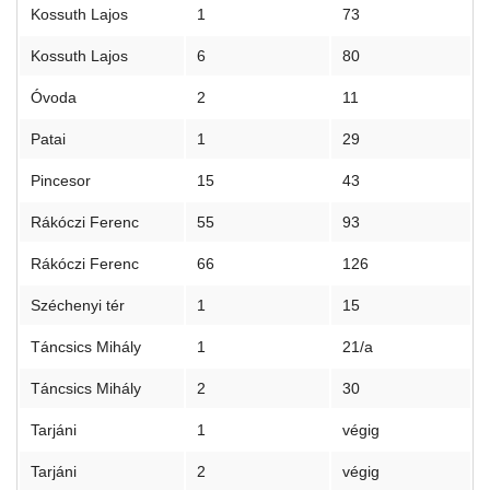
Kossuth Lajos
1
73
Kossuth Lajos
6
80
Óvoda
2
11
Patai
1
29
Pincesor
15
43
Rákóczi Ferenc
55
93
Rákóczi Ferenc
66
126
Széchenyi tér
1
15
Táncsics Mihály
1
21/a
Táncsics Mihály
2
30
Tarjáni
1
végig
Tarjáni
2
végig