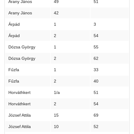
Arany János
49
51
Arany János
42
Árpád
1
3
Árpád
2
54
Dózsa György
1
55
Dózsa György
2
62
Fűzfa
1
33
Fűzfa
2
40
Horváthkert
1/a
51
Horváthkert
2
54
József Attila
15
69
József Attila
10
52