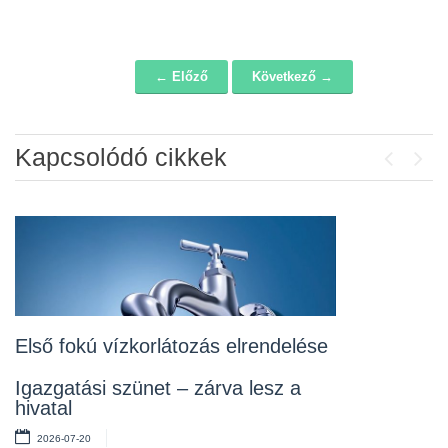
← Előző
Következő →
Navigáció
Kapcsolódó cikkek
Previou
Next
Álláspályázat – konyhai kisegítő
2026-07-20
Lakossági fórum az Erzsébet téri
fákról
2026-07-10
Első fokú vízkorlátozás elrendelése
Rendelet kihirdetése
Igazgatási szünet – zárva lesz a
hivatal
2026-07-10
2026-07-20