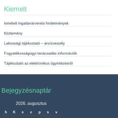
Kiemelt
Ismételt ingatlanárverési hirdetmények
Közlemény
Lakossági tájékoztató – árvízveszély
Fogyatékosságügyi tanácsadás információk
Tájékoztató az elektronikus ügyintézésről
Bejegyzésnaptár
2026. augusztus
h
K
s
c
p
s
v