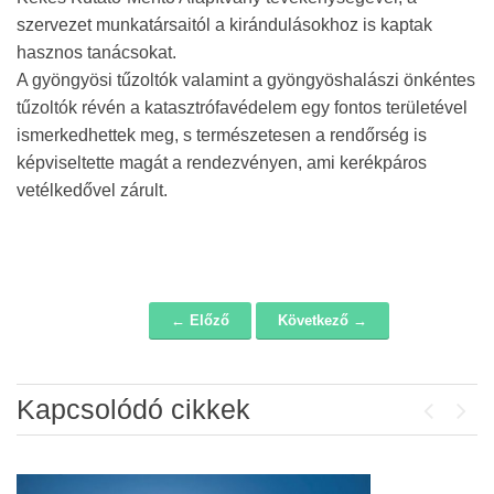
szervezet munkatársaitól a kirándulásokhoz is kaptak
hasznos tanácsokat.
A gyöngyösi tűzoltók valamint a gyöngyöshalászi önkéntes
tűzoltók révén a katasztrófavédelem egy fontos területével
ismerkedhettek meg, s természetesen a rendőrség is
képviseltette magát a rendezvényen, ami kerékpáros
vetélkedővel zárult.
← Előző
Következő →
Navigáció
Kapcsolódó cikkek
Previou
Next
Álláspályázat – konyhai kisegítő