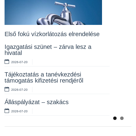
2026-07-20
Lakossági fórum az Erzsébet téri
fákról
2026-07-10
Első fokú vízkorlátozás elrendelése
Rendelet kihirdetése
Igazgatási szünet – zárva lesz a
hivatal
2026-07-10
2026-07-20
Álláspályázat – takarító
Tájékoztatás a tanévkezdési
2026-07-06
támogatás kifizetési rendjéről
2026-07-20
Álláspályázat – szakács
2026-07-20