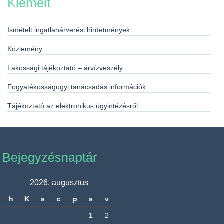
Kiemelt
Ismételt ingatlanárverési hirdetmények
Közlemény
Lakossági tájékoztató – árvízveszély
Fogyatékosságügyi tanácsadás információk
Tájékoztató az elektronikus ügyintézésről
Bejegyzésnaptár
2026. augusztus
h
K
s
c
p
s
v
1
2