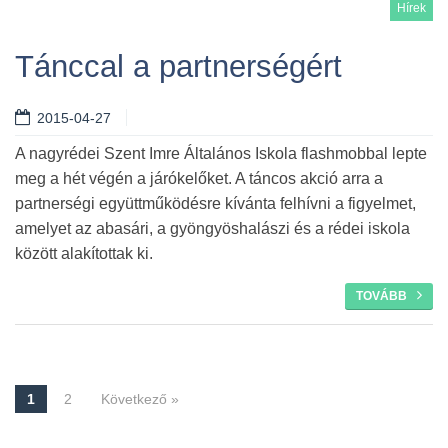
Hírek
Tánccal a partnerségért
2015-04-27
Tovább
A nagyrédei Szent Imre Általános Iskola flashmobbal lepte
meg a hét végén a járókelőket. A táncos akció arra a
partnerségi együttműködésre kívánta felhívni a figyelmet,
amelyet az abasári, a gyöngyöshalászi és a rédei iskola
között alakítottak ki.
TOVÁBB
1
2
Következő »
Navigáció