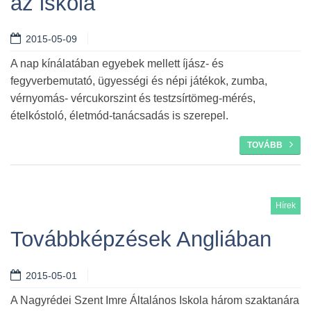
az iskola
Tovább
2015-05-09
A nap kínálatában egyebek mellett íjász- és
fegyverbemutató, ügyességi és népi játékok, zumba,
vérnyomás- vércukorszint és testzsírtömeg-mérés,
ételkóstoló, életmód-tanácsadás is szerepel.
TOVÁBB
Hírek
Továbbképzések Angliában
2015-05-01
A Nagyrédei Szent Imre Általános Iskola három szaktanára