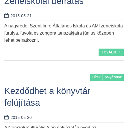
Zeneiskolai beíratás
2015-05-21
A nagyrédei Szent Imre Általános Iskola és AMI zeneiskola
furulya, fuvola és zongora tanszakjaira június közepén
lehet beiratkozni.
TOVÁBB
Hírek
pályázatok
Kezdődhet a könyvtár
felújítása
2015-05-20
A Nemzeti Kulturális Alap pályázatán nyert az