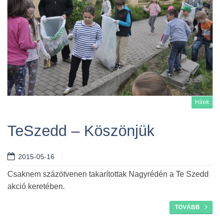
Hírek
TeSzedd – Köszönjük
2015-05-16
Tovább
Csaknem százötvenen takarítottak Nagyrédén a Te Szedd
akció keretében.
TOVÁBB