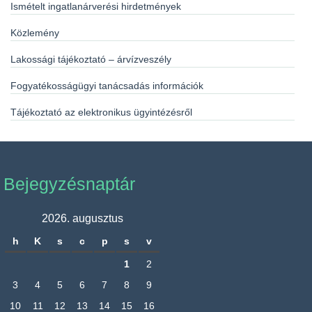
Ismételt ingatlanárverési hirdetmények
Közlemény
Lakossági tájékoztató – árvízveszély
Fogyatékosságügyi tanácsadás információk
Tájékoztató az elektronikus ügyintézésről
Bejegyzésnaptár
2026. augusztus
h
K
s
c
p
s
v
1
2
3
4
5
6
7
8
9
10
11
12
13
14
15
16