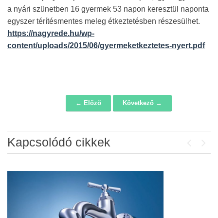
a nyári szünetben 16 gyermek 53 napon keresztül naponta
egyszer térítésmentes meleg étkeztetésben részesülhet.
https://nagyrede.hu/wp-
content/uploads/2015/06/gyermeketkeztetes-nyert.pdf
← Előző
Következő →
Navigáció
Kapcsolódó cikkek
Previou
Next
Álláspályázat – konyhai kisegítő
2026-07-20
Lakossági fórum az Erzsébet téri
fákról