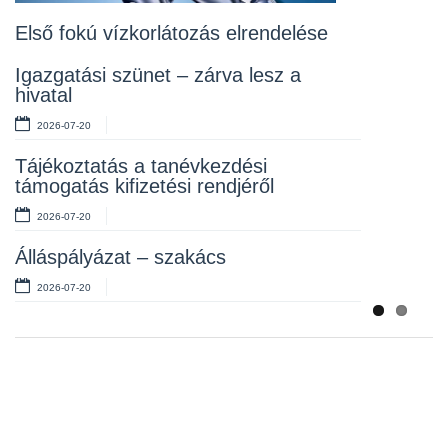
2026-07-10
Első fokú vízkorlátozás elrendelése
Rendelet kihirdetése
Igazgatási szünet – zárva lesz a
hivatal
2026-07-10
2026-07-20
Álláspályázat – takarító
Tájékoztatás a tanévkezdési
2026-07-06
támogatás kifizetési rendjéről
2026-07-20
Álláspályázat – szakács
2026-07-20