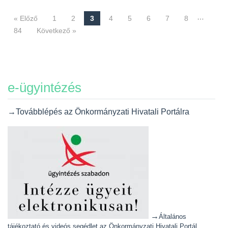
…
« Előző
1
2
3
4
5
6
7
8
Navigáció
84
Következő »
e-ügyintézés
→Továbblépés az Önkormányzati Hivatali Portálra
→
Általános
tájékoztató és videós segédlet az Önkormányzati Hivatali Portál