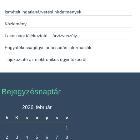
Ismételt ingatlanárverési hirdetmények
Közlemény
Lakossági tájékoztató – árvízveszély
Fogyatékosságügyi tanácsadás információk
Tájékoztató az elektronikus ügyintézésről
Bejegyzésnaptár
2026. február
h
K
s
c
p
s
v
1
2
3
4
5
6
7
8