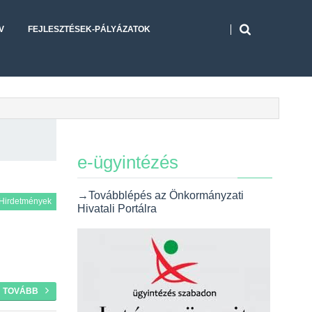
V
FEJLESZTÉSEK-PÁLYÁZATOK
e-ügyintézés
→Továbblépés az Önkormányzati
Hirdetmények
Hivatali Portálra
TOVÁBB