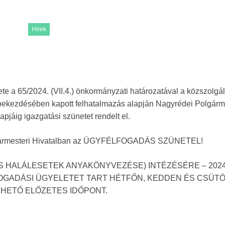
Hírek
a 65/2024. (VII.4.) önkormányzati határozatával a közszolgál
3) bekezdésében kapott felhatalmazás alapján Nagyrédei Polgárm
apjáig igazgatási szünetet rendelt el.
Polgármesteri Hivatalban az ÜGYFÉLFOGADÁS SZÜNETEL!
 HALÁLESETEK ANYAKÖNYVEZÉSE) INTÉZÉSÉRE – 2024
ÉLFOGADÁSI ÜGYELETET TART HÉTFŐN, KEDDEN ÉS CSÜT
RHETŐ ELŐZETES IDŐPONT.