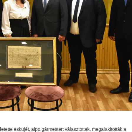
tette esküjét, alpolgármestert választottak, megalakították a