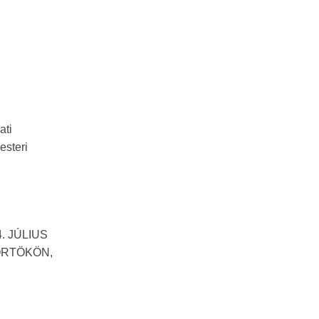
ati
esteri
. JÚLIUS
ÖRTÖKÖN,