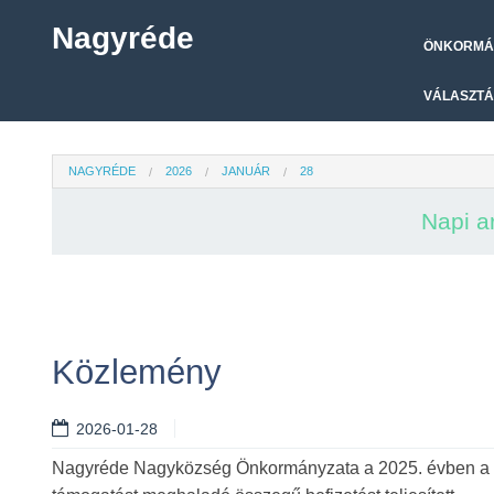
Nagyréde
ÖNKORMÁ
VÁLASZTÁ
NAGYRÉDE
2026
JANUÁR
28
Napi a
Közlemény
2026-01-28
Nagyréde Nagyközség Önkormányzata a 2025. évben a Te