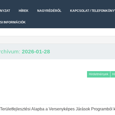
NYZAT
HÍREK
NAGYRÉDÉRŐL
KAPCSOLAT / TELEFONKÖNY
SI INFORMÁCIÓK
rchívum:
2026-01-28
Hirdetmények
H
rületfejlesztési Alapba a Versenyképes Járások Programból k