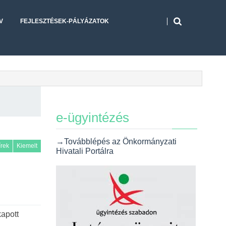
V
FEJLESZTÉSEK-PÁLYÁZATOK
e-ügyintézés
→Továbblépés az Önkormányzati
írek
Kiemelt
Hivatali Portálra
apott