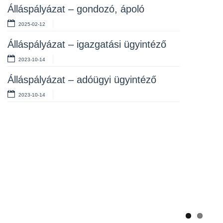
Álláspályázat – gondozó, ápoló
2025-02-12
Álláspályázat – Gazdálkodási
Álláspályázat – igazgatási ügyintéző
Ügyintéző
2023-10-14
Álláspályázat – gazdálkodási ügyintéző
Álláspályázat – adóügyi ügyintéző
2023-02-21
2023-10-14
Álláspályázat – adóügyi ügyintéző
2023-01-30
Álláspályázat – gazdálkodási ügyintéző