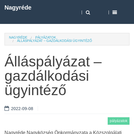
Nagyréde
NAGYRÉDE
PÁLYÁZATOK
ÁLLÁSPÁLYÁZAT – GAZDÁLKODÁSI ÜGYINTÉZŐ
Álláspályázat –
gazdálkodási
ügyintéző
2022-09-08
pályázatok
Nagyréde Nagyközség Önkormányzata a Közszolgálati