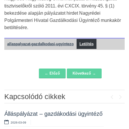
tisztviselőkről szóló 2011. évi CXCIX. törvény 45. § (1)
bekezdése alapján pályázatot hirdet Nagyrédei
Polgármesteri Hivatal Gazdálkodási Ügyintéző munkakör
betöltésére.
allaspalyazat-gazdalkodasi-ugyintezo
Letöltés
← Előző
Következő →
Navigáció
Kapcsolódó cikkek
Previou
Next
Álláspályázat – gazdákodási ügyintéző
2026-03-09