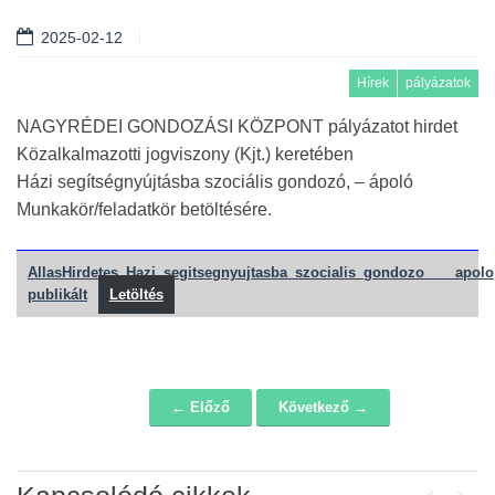
2025-02-12
Hírek
pályázatok
NAGYRÉDEI GONDOZÁSI KÖZPONT pályázatot hirdet
Közalkalmazotti jogviszony (Kjt.) keretében
Házi segítségnyújtásba szociális gondozó, – ápoló
Munkakör/feladatkör betöltésére.
AllasHirdetes_Hazi_segitsegnyujtasba_szocialis_gondozo____apolo
publikált
Letöltés
← Előző
Következő →
Navigáció