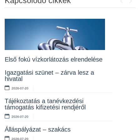
Kapcsolódó cikkek
Previou
Next
Álláspályázat – konyhai kisegítő
2026-07-20
Lakossági fórum az Erzsébet téri
fákról
2026-07-10
Első fokú vízkorlátozás elrendelése
Rendelet kihirdetése
Igazgatási szünet – zárva lesz a
hivatal
2026-07-10
2026-07-20
Álláspályázat – takarító
Tájékoztatás a tanévkezdési
2026-07-06
támogatás kifizetési rendjéről
2026-07-20
Álláspályázat – szakács
2026-07-20