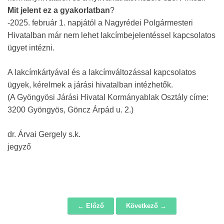
Mit jelent ez a gyakorlatban
?
-2025. február 1. napjától a Nagyrédei Polgármesteri
Hivatalban már nem lehet lakcímbejelentéssel kapcsolatos
ügyet intézni.
A lakcímkártyával és a lakcímváltozással kapcsolatos
ügyek, kérelmek a járási hivatalban intézhetők.
(A Gyöngyösi Járási Hivatal Kormányablak Osztály címe:
3200 Gyöngyös, Göncz Árpád u. 2.)
dr. Árvai Gergely s.k.
jegyző
← Előző
Következő →
Navigáció