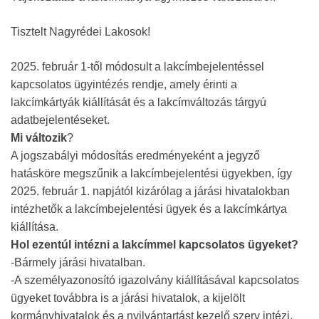
Tisztelt Nagyrédei Lakosok!
2025. február 1-től módosult a lakcímbejelentéssel
kapcsolatos ügyintézés rendje, amely érinti a
lakcímkártyák kiállítását és a lakcímváltozás tárgyú
adatbejelentéseket.
Mi változik
?
A jogszabályi módosítás eredményeként a jegyző
hatásköre megszűnik a lakcímbejelentési ügyekben, így
2025. február 1. napjától kizárólag a járási hivatalokban
intézhetők a lakcímbejelentési ügyek és a lakcímkártya
kiállítása.
Hol ezentúl intézni a lakcímmel kapcsolatos ügyeket?
-Bármely járási hivatalban.
-A személyazonosító igazolvány kiállításával kapcsolatos
ügyeket továbbra is a járási hivatalok, a kijelölt
kormányhivatalok és a nyilvántartást kezelő szerv intézi.