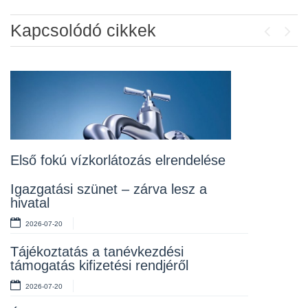
Kapcsolódó cikkek
Previou
Next
Álláspályázat – konyhai kisegítő
2026-07-20
Lakossági fórum az Erzsébet téri
fákról
2026-07-10
Első fokú vízkorlátozás elrendelése
Rendelet kihirdetése
Igazgatási szünet – zárva lesz a
hivatal
2026-07-10
2026-07-20
Álláspályázat – takarító
Tájékoztatás a tanévkezdési
2026-07-06
támogatás kifizetési rendjéről
2026-07-20