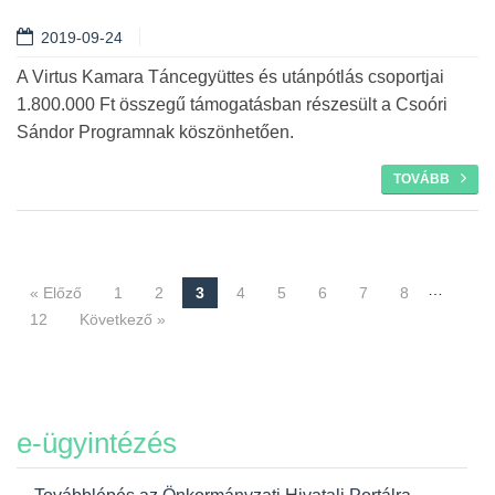
2019-09-24
A Virtus Kamara Táncegyüttes és utánpótlás csoportjai
1.800.000 Ft összegű támogatásban részesült a Csoóri
Sándor Programnak köszönhetően.
TOVÁBB
…
« Előző
1
2
3
4
5
6
7
8
Navigáció
12
Következő »
e-ügyintézés