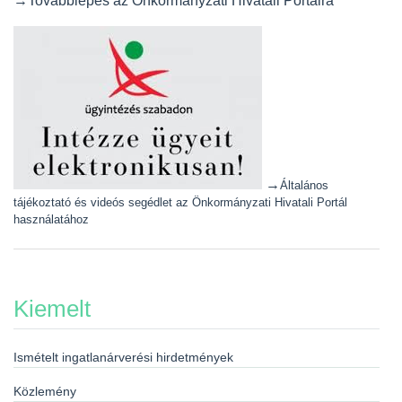
→Továbblépés az Önkormányzati Hivatali Portálra
→
Általános
tájékoztató és videós segédlet az Önkormányzati Hivatali Portál
használatához
Kiemelt
Ismételt ingatlanárverési hirdetmények
Közlemény