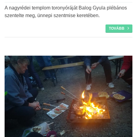
A nagyrédei templom toronyóráját Balog Gyula plébános
szentelte meg, ünnepi szentmise keretében.
TOVÁBB