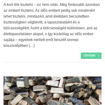
Tovább
A kort illik tisztelni – ez nem vitás. Még fontosabb azonban
az embert tisztelni. Az idős embert pedig sok mindenért
lehet tisztelni, mindazért, amit életében becsületben
tisztességben végbevitt, a tapasztalatáért és a
bölcsességéért. Azért a bölcsességért különösen, ami az
élettapasztalaton alapul, s így kizárólag az idős ember
sajátja – egyebek mellett erről beszélt ünnepi
köszöntőjében […]
TOVÁBB