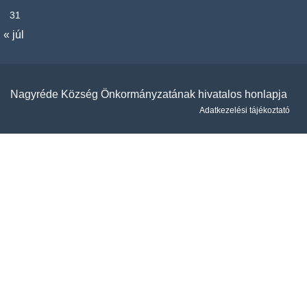
31
« júl
Nagyréde Község Önkormányzatának hivatalos honlapja
Adatkezelési tájékoztató