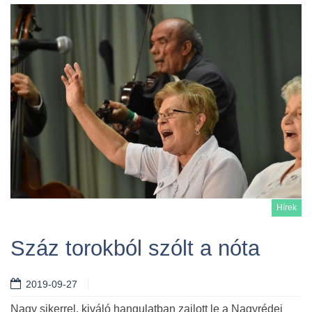
Hírek
Száz torokból szólt a nóta
2019-09-27
Tovább
Nagy sikerrel, kiváló hangulatban zajlott le a Nagyrédei