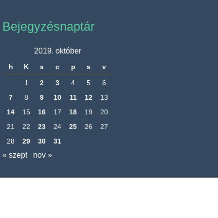
Bejegyzésnaptár
2019. október
h
K
s
c
p
s
v
1
2
3
4
5
6
7
8
9
10
11
12
13
14
15
16
17
18
19
20
21
22
23
24
25
26
27
28
29
30
31
« szept
nov »
Nagyréde Község Önkormányzatának hivatalos honlapja
Adatkezelési tájékoztató