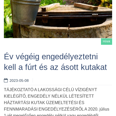
Hírek
Év végéig engedélyeztetni
kell a fúrt és az ásott kutakat
Tovább
2023-05-08
TÁJÉKOZTATÓ A LAKOSSÁGI CÉLÚ VÍZIGÉNYT
KIELÉGÍTŐ, ENGEDÉLY NÉLKÜL LÉTESÍTETT
HÁZTARTÁSI KUTAK ÜZEMELTETÉSI ÉS
FENNMARADÁSI ENGEDÉLYEZÉSÉRŐL A 2020. július
1-jét megelőzően engedély nélkül vagy engedélytől