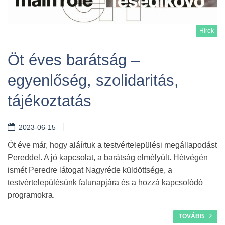
Hírek
Öt éves barátság –
egyenlőség, szolidaritás,
Tovább
tájékoztatás
2023-06-15
Öt éve már, hogy aláírtuk a testvértelepülési megállapodást
Pereddel. A jó kapcsolat, a barátság elmélyült. Hétvégén
ismét Peredre látogat Nagyréde küldöttsége, a
testvértelepülésünk falunapjára és a hozzá kapcsolódó
programokra.
TOVÁBB