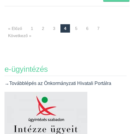
« Előző
1
2
3
4
5
6
7
Navigáció
Következő »
e-ügyintézés
→Továbblépés az Önkormányzati Hivatali Portálra