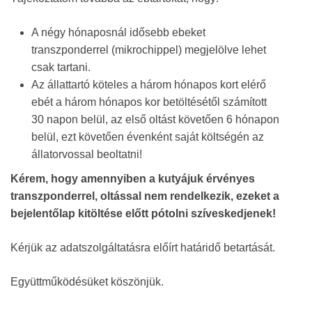
A négy hónaposnál idősebb ebeket
transzponderrel (mikrochippel) megjelölve lehet
csak tartani.
Az állattartó köteles a három hónapos kort elérő
ebét a három hónapos kor betöltésétől számított
30 napon belül, az első oltást követően 6 hónapon
belül, ezt követően évenként saját költségén az
állatorvossal beoltatni!
Kérem, hogy amennyiben a kutyájuk érvényes
transzponderrel, oltással nem rendelkezik, ezeket a
bejelentőlap kitöltése előtt pótolni szíveskedjenek!
Kérjük az adatszolgáltatásra előírt határidő betartását.
Együttműködésüket köszönjük.