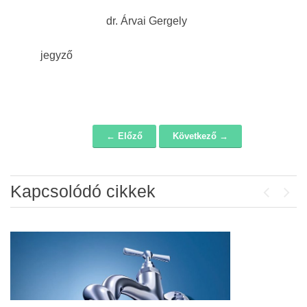
dr. Árvai Gergely
jegyző
← Előző
Következő →
Navigáció
Kapcsolódó cikkek
Previou
Next
Álláspályázat – konyhai kisegítő
2026-07-20
Lakossági fórum az Erzsébet téri
fákról