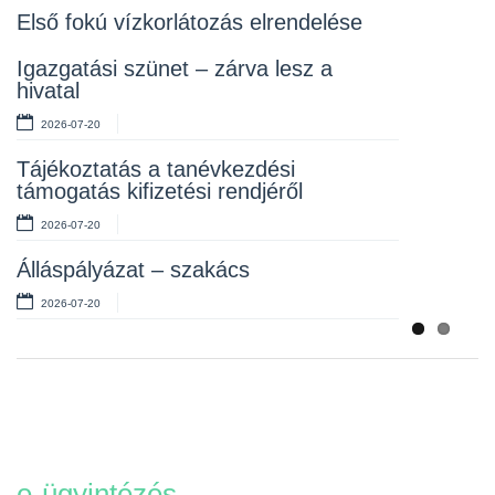
2026-07-10
Első fokú vízkorlátozás elrendelése
Rendelet kihirdetése
Igazgatási szünet – zárva lesz a
hivatal
2026-07-10
2026-07-20
Álláspályázat – takarító
Tájékoztatás a tanévkezdési
2026-07-06
támogatás kifizetési rendjéről
2026-07-20
Álláspályázat – szakács
2026-07-20
e-ügyintézés