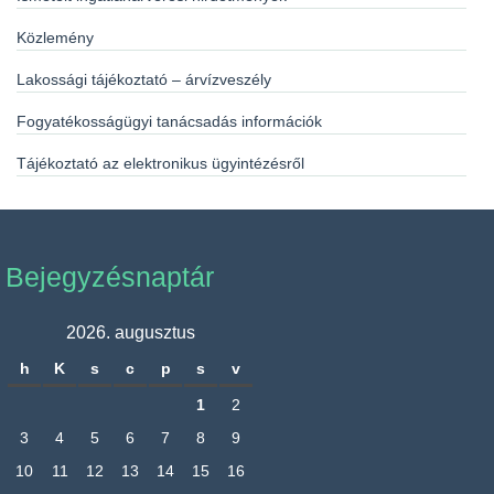
Közlemény
Lakossági tájékoztató – árvízveszély
Fogyatékosságügyi tanácsadás információk
Tájékoztató az elektronikus ügyintézésről
Bejegyzésnaptár
2026. augusztus
h
K
s
c
p
s
v
1
2
3
4
5
6
7
8
9
10
11
12
13
14
15
16