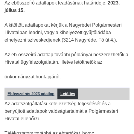
Az ebösszeíró adatlapok leadásának határideje:
2023.
július 15.
A kitöltött adatlapokat kérjük a Nagyrédei Polgármesteri
Hivatalban leadni, vagy a kihelyezett gyűjtőládába
elhelyezni szíveskedjenek (3214 Nagyréde, Fő út 4.).
Az eb-összeíró adatlap további példányai beszerezhetők a
Hivatal ügyfélszolgálatán, illetve letölthetők az
önkormányzat honlapjáról.
Ebösszeírás 2023 adatlap
Letöltés
Az adatszolgáltatási kötelezettség teljesítését és a
benyújtott adatlapok valóságtartalmát a Polgármesteri
Hivatal ellenőrzi.
Tájékoztatom továbbá az ebtartókat, hogy: