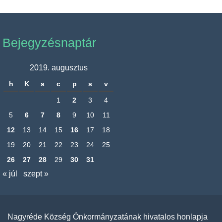
Bejegyzésnaptár
2019. augusztus
h
K
s
c
p
s
v
1
2
3
4
5
6
7
8
9
10
11
12
13
14
15
16
17
18
19
20
21
22
23
24
25
26
27
28
29
30
31
« júl
szept »
Nagyréde Község Önkormányzatának hivatalos honlapja