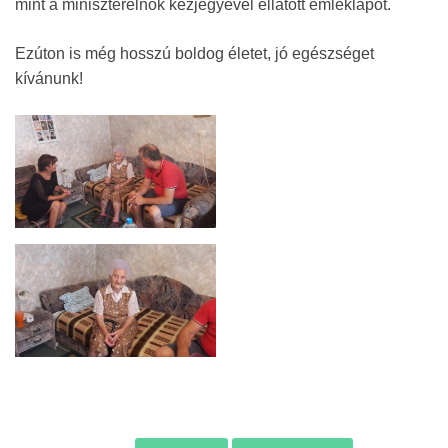
mint a miniszterelnök kézjegyével ellátott emléklapot.
Ezúton is még hosszú boldog életet, jó egészséget
kívánunk!