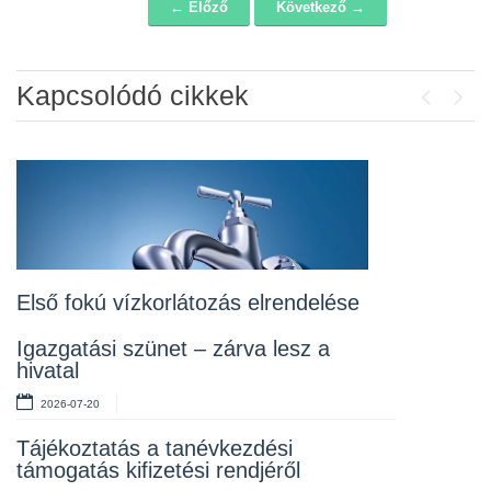
← Előző
Következő →
Navigáció
Kapcsolódó cikkek
Previou
Next
Álláspályázat – konyhai kisegítő
2026-07-20
Lakossági fórum az Erzsébet téri
fákról
2026-07-10
Első fokú vízkorlátozás elrendelése
Rendelet kihirdetése
Igazgatási szünet – zárva lesz a
hivatal
2026-07-10
2026-07-20
Álláspályázat – takarító
Tájékoztatás a tanévkezdési
2026-07-06
támogatás kifizetési rendjéről